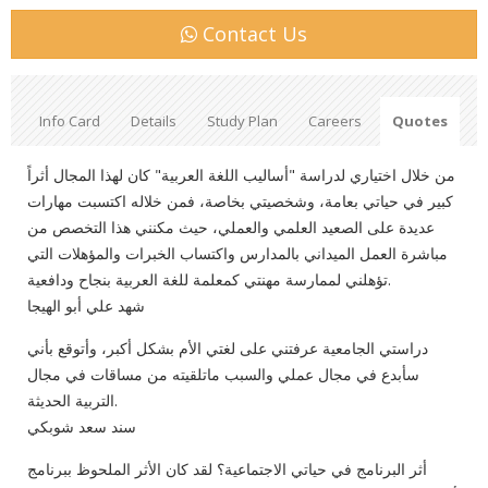
Contact Us
Info Card
Details
Study Plan
Careers
Quotes
من خلال اختياري لدراسة "أساليب اللغة العربية" كان لهذا المجال أثراً
كبير في حياتي بعامة، وشخصيتي بخاصة، فمن خلاله اكتسبت مهارات
عديدة على الصعيد العلمي والعملي، حيث مكنني هذا التخصص من
مباشرة العمل الميداني بالمدارس واكتساب الخبرات والمؤهلات التي
تؤهلني لممارسة مهنتي كمعلمة للغة العربية بنجاح ودافعية.
شهد علي أبو الهيجا
دراستي الجامعية عرفتني على لغتي الأم بشكل أكبر، وأتوقع بأني
سأبدع في مجال عملي والسبب ماتلقيته من مساقات في مجال
التربية الحديثة.
سند سعد شوبكي
أثر البرنامج في حياتي الاجتماعية؟ لقد كان الأثر الملحوظ ببرنامج