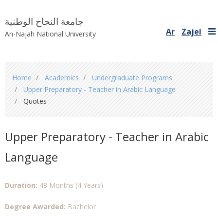
جامعة النجاح الوطنية
Ar
Zajel
An-Najah National University
You
Home
Academics
Undergraduate Programs
are
Upper Preparatory - Teacher in Arabic Language
here
Quotes
Upper Preparatory - Teacher in Arabic
Language
Duration:
48 Months (4 Years)
Degree Awarded:
Bachelor