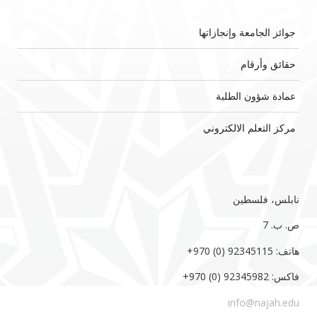
جوائز الجامعة وإنجازاتها
حقائق وأرقام
عمادة شؤون الطلبة
مركز التعلم الالكتروني
نابلس، فلسطين
ص. ب. 7‏
هاتف: 92345115 (0) 970‏‎+‎
فاكس: 92345982 (0) 970‏‎+‎
info@najah.edu