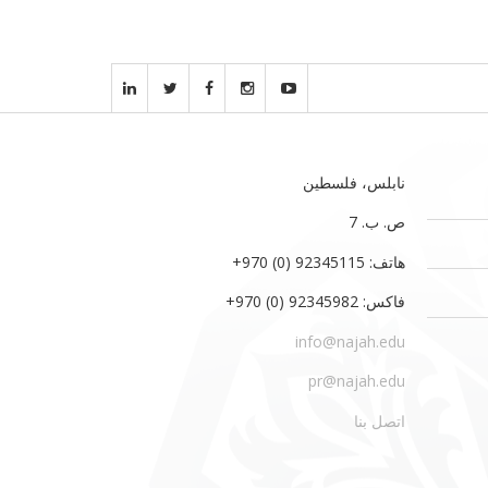
نابلس، فلسطين
ص. ب. 7‏
هاتف: 92345115 (0) 970‏‎+‎
فاكس: 92345982 (0) 970‏‎+‎
info@najah.edu
pr@najah.edu
اتصل بنا