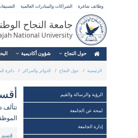
وظائف شاغرة
الشراكات والمبادرات العالمية
التصنيفات
جامعة النجاح الوطن
jah National University
حول النجاح
شؤون أكاديمية
البح
You
الرئيسية
حول النجاح
الدوائر والمراكز
دائرة ال
are
here
أقسا
الرؤية والرسالة والقيم
تتألف د
لمحة عن الجامعة
‏الموظف
إدارة الجامعة
قسم ال