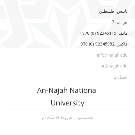
نابلس، فلسطين
ص. ب. 7‏
هاتف: 92345115 (0) 970‏‎+‎
فاكس: 92345982 (0) 970‏‎+‎
info@najah.edu
pr@najah.edu
اتصل بنا
An-Najah National
University
الخصوصية
شروط الاستخدام