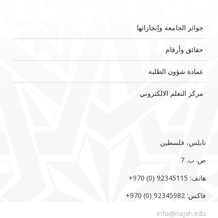
جوائز الجامعة وإنجازاتها
حقائق وأرقام
عمادة شؤون الطلبة
مركز التعلم الالكتروني
نابلس، فلسطين
ص. ب. 7‏
هاتف: 92345115 (0) 970‏‎+‎
فاكس: 92345982 (0) 970‏‎+‎
info@najah.edu