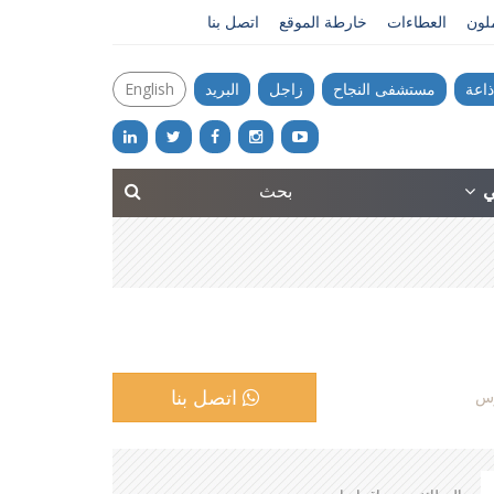
ملون
العطاءات
خارطة الموقع
اتصل بنا
ذاعة
مستشفى النجاح
زاجل
البريد
English
ني
اتصل بنا
وس