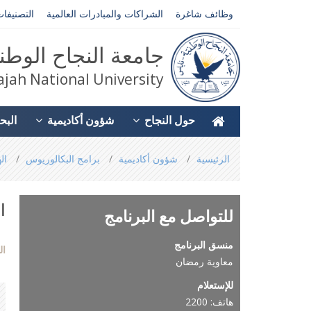
وظائف شاغرة
الشراكات والمبادرات العالمية
التصنيفات
جامعة النجاح الوطن
jah National University
حول النجاح
شؤون أكاديمية
البح
You
الرئيسية
شؤون أكاديمية
برامج البكالوريوس
ال
are
here
ا
للتواصل مع البرنامج
منسق البرنامج
ال
معاوية رمضان
للإستعلام
هاتف: 2200