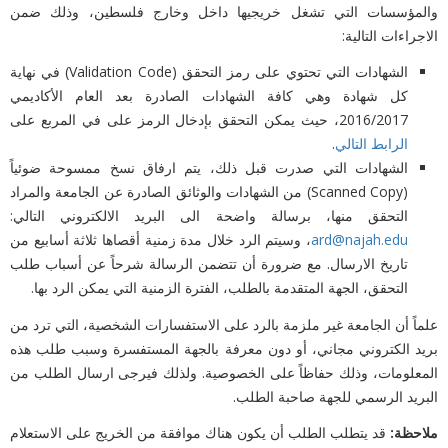
والمؤسسات التي تشغل خريجيها داخل وخارج فلسطين، وذلك ضمن
الاجراءات التالية:‏
الشهادات التي تحتوي على رمز التحقق (‏Validation Code‏) في نهاية
كل شهادة وهي كافة الشهادات الصادرة ‏بعد ‏العام الأكاديمي
2016/2017، حيث يمكن التحقق بإدخال الرمز على في المربع على
الرابط التالي
.
الشهادات التي صدرت قبل ذلك، يتم ارفاق نسخ ممسوحة ضوئياً
(‏Scanned Copy‏) من الشهادات والوثائق ‏الصادرة ‏عن الجامعة والمراد
التحقق منها، برسالة واضحة الى البريد الالكتروني التالي:
ard@najah.edu
، وسيتم الرد خلال ‏مدة زمنية أقصاها ثلاثة أسابيع من
تاريخ الارسال. مع ضرورة ‏أن تتضمن الرسالة شرحاً عن أسباب طلب
التحقق، الجهة ‏المتقدمة بالطلب، الفترة الزمنية التي يمكن الرد بها.‏
علماً أن الجامعة غير ملزمة بالرد على الاستفسارات الشخصية، التي ترد من
بريد الكتروني مجاني، أو دون معرفة بالجهة ‏‏المستفسرة وسبب طلب هذه
المعلومات، وذلك حفاظاً على الخصوصية. ولذلك فيرجى ارسال الطلب من
البريد الرسمي ‏للجهة ‏صاحبة الطلب.‏
ملاحظة:
قد يتطلب الطلب أن يكون هناك موافقة من الخريج على الاستعلام