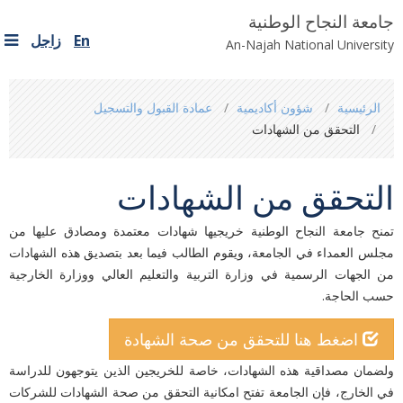
جامعة النجاح الوطنية
En
زاجل
An-Najah National University
You
الرئيسية
شؤون أكاديمية
عمادة القبول والتسجيل
are
التحقق من الشهادات
here
التحقق من الشهادات
تمنح جامعة النجاح الوطنية خريجيها شهادات معتمدة ومصادق عليها من
مجلس العمداء في الجامعة، ويقوم الطالب فيما ‏بعد ‏بتصديق هذه الشهادات
من الجهات الرسمية في وزارة التربية والتعليم العالي ووزارة الخارجية
حسب الحاجة.‏
اضغط هنا للتحقق من صحة الشهادة
ولضمان مصداقية هذه الشهادات، خاصة للخريجين الذين يتوجهون للدراسة
في الخارج، فإن الجامعة تفتح امكانية التحقق ‏من ‏صحة الشهادات للشركات