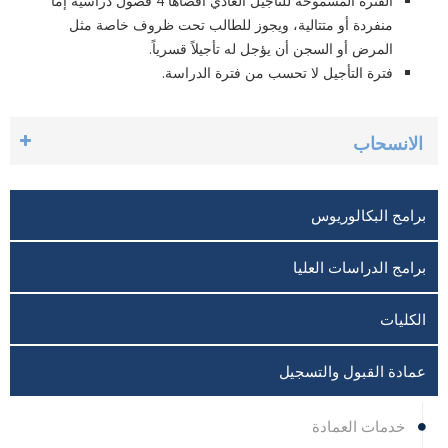
الفترة المسموحة للتأجيل العادي أقصاها 4 فصول دراسية إما
منفردة أو متتالية، ويجوز للطالب تحت ‏ظروف خاصة ‏مثل
المرض أو السجن أن يؤجل له تأجيلاً قسرياً.‏
فترة التأجيل لا تحسب من فترة الدراسة.‏
الانسحاب
برامج البكالوريوس
برامج الدراسات العليا
الكليات
عمادة القبول والتسجيل
خدمات العمادة