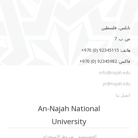
نابلس، فلسطين
ص. ب. 7‏
هاتف: 92345115 (0) 970‏‎+‎
فاكس: 92345982 (0) 970‏‎+‎
info@najah.edu
pr@najah.edu
اتصل بنا
An-Najah National
University
الخصوصية
شروط الاستخدام