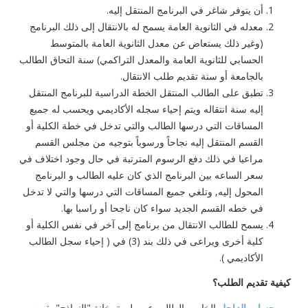
‏أن يتوفر شاغر في البرنامج المنتقل إليه.‏
‏معدله في الثانوية العامة يسمح له بالانتقال إلى ذلك البرنامج
(وغير ذلك يستعاض عن معدل الثانوية العامة ‏بالمتوسط
الحسابي للثانوية العامة والمعدل التراكمي) سنة التحاق الطالب
بالجامعة أو سنة تقديم طلب الانتقال.‏
‏تطبق على الطالب المنتقل الخطة الدراسية للبرنامج المنتقل
إليه سنة انتقاله ويتم إحياء سجله الأكاديمي ويحسب ‏له جميع
المساقات التي درسها الطالب والتي تدخل في خطة الكلية أو
القسم المنتقل إليه نجاحاً ورسوباً بتوجيه ‏من مجلس القسم
مراعيا في ذلك دفع الرسوم المترتبة في حال وجود اختلاف في
سعر الساعه بين البرنامج ‏الذي كان عليه الطالب و البرنامج
المحول إليه, وتلغي جميع المساقات التي درسها والتي لا تدخل
في خطه ‏القسم الجديد سواء كان ناجحا أو راسبا بها.‏
‏يسمح للطالب الانتقال من برنامج إلى آخر في نفس الكلية أو
كلية أخرى ويراعى في ذلك بند (3) في ( إحياء ‏سجل الطالب
الأكاديمي ).
كيفية تقديم الطلب؟
من
حساب الزاجل
الخاص بالطالب عن طريق خانة "النماذج" يقوم