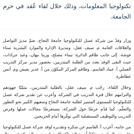
تكنولوجيا المعلومات، وذلك خلال لقاء عُقد في حرم
الجامعة.
وزار وفدٌ من شركة عسل للتكنولوجيا جامعةَ النجاح، ضمّ مديرَ التواصل
والعلاقات العامة م. سيف عقل، ومديرةَ الإدارة والموارد البشرية سناء
غوشة، إلى جانب طاقم الدائرة: تيماء مصلح، وزينا نبهان، وعبد جرادات،
حيث التقى الوفد بعدد من الطلبة المتدربين، بحضور مدير مركز التدريب
العملي أ. عماد القاسم، وطاقم المركز المكوّن من أ. غدير يعيش وم. أنس
عطاطرة.
وخلال اللقاء، رحّب م. سيف عقل، بالطلبة المتدربين، مثمّنًا جهودهم
والتزامهم خلال فترة التدريب في الشركة. وأعرب عن تقدير شركة عسل
للتكنولوجيا للمستوى المتميز لطلبة جامعة النجاح وسعيهم الكبير نحو التطور
والتعلّم، كما قدّم عرضًا حول الشركة، مستعرضًا مجالات عملها وفرص
التدريب والتوظيف المستقبلية التي توفّرها أمام الخريجين.
من جانبه، أعرب أ. القاسم عن شكره وتقديره لوفد شركة عسل للتكنولوجيا
على هذه المبادرة، مؤكدًا أهمية الشراكة الاستراتيجية مع الشركة في مجال