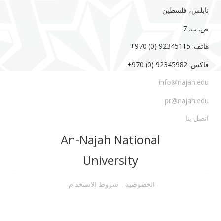
نابلس، فلسطين
ص. ب. 7‏
هاتف: 92345115 (0) 970‏‎+‎
فاكس: 92345982 (0) 970‏‎+‎
info@najah.edu
pr@najah.edu
اتصل بنا
An-Najah National
University
الخصوصية
شروط الاستخدام