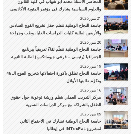
المحاضر الأستاذ محمد أبو شهاب في كلية القانون
والعلوم السياسية يشارك في مؤتمر المئوية الأكاديمي
لمعهد UNIDROIT بايطاليا
21 تموز 2026
جامعة النجاح الوطنية تنظم حفل تخريج الفوج السادس
والأربعين لطلبة كليات الدراسات العليا، وطب وجراحة
الفم والأسنان، والصيدلة، والتمريض، والطب البيطري
20 تموز 2026
والهندسة الزراعية
جامعة النجاح الوطنية تنظّم لقاءً تعريفياً ببرنامج
الجغرافيا (رئيسي – فرعي جيوماتكس) لطلبة الثانوية
العامة وذويهم
19 تموز 2026
جامعة النجاح تطلق باكورة احتفالاتها بتخريج الفوج الـ 46
وتكرّم طلبتها الأوائل
16 تموز 2026
مركز التدريب العملي ينظم ورشة توعوية حول حقوق
الطفل بالشراكة مع مركز الدراسات النسوية
09 تموز 2026
جامعة النجاح الوطنية تشارك في الاجتماع الثاني
لمشروع INTexPaL في إيطاليا