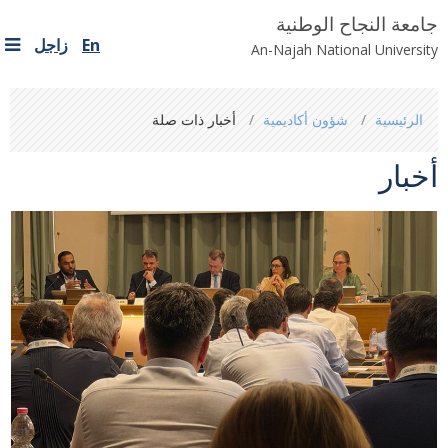
جامعة النجاح الوطنية
En
زاجل
An-Najah National University
You
الرئيسية
شؤون أكاديمية
أخبار ذات صلة
are
here
أخبار