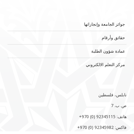
جوائز الجامعة وإنجازاتها
حقائق وأرقام
عمادة شؤون الطلبة
مركز التعلم الالكتروني
نابلس، فلسطين
ص. ب. 7‏
هاتف: 92345115 (0) 970‏‎+‎
فاكس: 92345982 (0) 970‏‎+‎