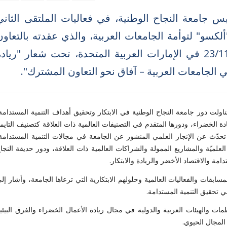
يس جامعة النجاح الوطنية، في فعاليات الملتقى الثاني
"ألكسو" لتوأمة الجامعات العربية، والذي عقدته بالتعاون
مع جامعة الشارقة، في الفترة 20-23/11/2024 في الإمارات العربية المتحدة، تحت شعار "رياد
ي الجامعات العربية – آفاق نحو التعاون المشترك".
لت دور جامعة النجاح الوطنية في الابتكار وتحقيق أهداف التنمية المستدامة
الخضراء، ودورها المتقدم في التصنيفات العالمية ذات العلاقة كتصنيف التايم
تحدّث عن الإنجاز العلمي المنشور عن الجامعة في مجالات التنمية المستدامة
 العلميّة والمشاريع الممولة والشراكات العالمية ذات العلاقة، ودور حديقة النجا
دامة والاقتصاد الأخضر والريادة والابتكار
.
سابقات والفعاليات العالمية وحلولهم الابتكارية التي ترعاها الجامعة، وأشار إل
ي تحقيق التنمية المستدامة
.
ت والهيئات العربية والدولية في مجال ريادة الأعمال الخضراء والفرق البيئي
المجال الحيوي
.