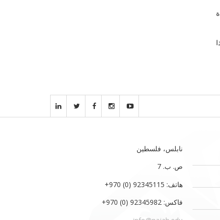
ة
ا
نابلس، فلسطين
ص. ب. 7‏
هاتف: 92345115 (0) 970‏‎+‎
فاكس: 92345982 (0) 970‏‎+‎