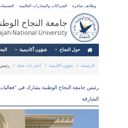
وظائف شاغرة
الشراكات والمبادرات العالمية
التصنيفات
جامعة النجاح الوطن
jah National University
حول النجاح
شؤون أكاديمية
البح
You
الرئيسية
شؤون أكاديمية
أخبار ذات صلة
رئيس جا
are
here
رئيس جامعة النجاح الوطنية يشارك في "فعاليات 
الشارقة