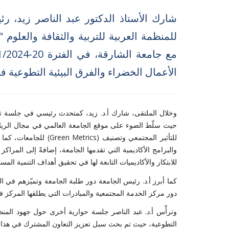
شارك الأستاذ الدكتور عبد الناصر زيد، رئ
للمنظمة العربية للتربية والثقافة والعلوم 
الأعمال الخضراء والفرق البيئية التطوعية ف
وخلال الملتقى، شارك أ.د. زيد، كمتحدث رئيسي في جلسة تناو
حيث سلّط الضوء على موقع الجامعة العالمي في مجال الريادة 
للتأثير المجتمعي وتصنيف
(Green Metrics)
للجامعات، كما 
والبرامج الأكاديمية التي تقدمها الجامعة، إضافةً إلى المراكز
للابتكار والأكاديميات التابعة لها في تحقيق أهداف التنمية المست
كما أبرز أ.د. رئيس الجامعة دور طلبة الجامعة وتميّزهم في الم
دور مركز الخدمة المجتمعية والمبادرات التي يطلقها المركز ف
وترأّس أ.د. عبد الناصر جلسة حوارية أخرى حول جهود المنظما
التطوعية، حيث تم بحث سبل تعزيز التعاون المشترك في هذا 