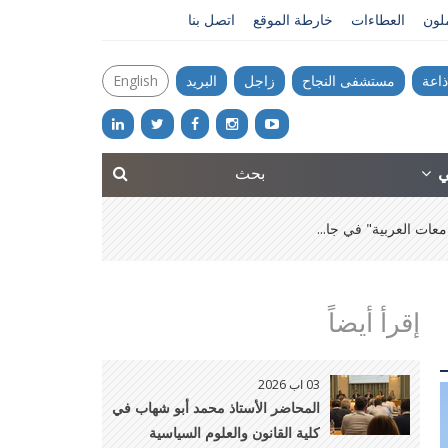
ملون
العطاءات
خارطة الموقع
اتصل بنا
ذاعة
مستشفى النجاح
زاجل
البريد
English
ني
عات العربية" في جا...
إقرأ أيضاً
03 اب 2026
المحاضر الأستاذ محمد أبو شهاب في
كلية القانون والعلوم السياسية