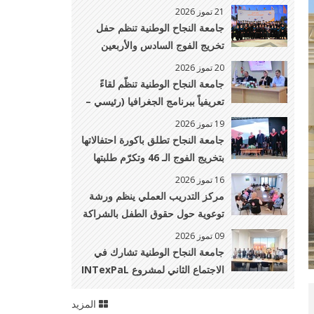
يشارك في مؤتمر المئوية الأكاديمي
21 تموز 2026
لمعهد UNIDROIT بايطاليا
جامعة النجاح الوطنية تنظم حفل
تخريج الفوج السادس والأربعين
لطلبة كليات الدراسات العليا، وطب
20 تموز 2026
وجراحة الفم والأسنان، والصيدلة،
جامعة النجاح الوطنية تنظّم لقاءً
والتمريض، والطب البيطري
تعريفياً ببرنامج الجغرافيا (رئيسي –
والهندسة الزراعية
فرعي جيوماتكس) لطلبة الثانوية
19 تموز 2026
العامة وذويهم
جامعة النجاح تطلق باكورة احتفالاتها
بتخريج الفوج الـ 46 وتكرّم طلبتها
الأوائل
16 تموز 2026
مركز التدريب العملي ينظم ورشة
توعوية حول حقوق الطفل بالشراكة
مع مركز الدراسات النسوية
09 تموز 2026
جامعة النجاح الوطنية تشارك في
الاجتماع الثاني لمشروع INTexPaL
في إيطاليا
المزيد