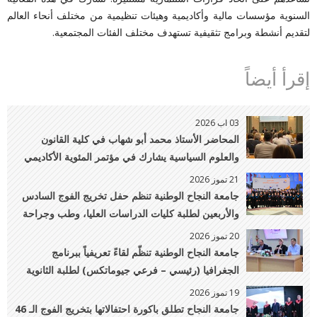
السنوية مؤسسات مالية وأكاديمية وهيئات تنظيمية من مختلف أنحاء العالم
لتقديم أنشطة وبرامج تثقيفية تستهدف مختلف الفئات المجتمعية.
إقرأ أيضاً
03 اب 2026
المحاضر الأستاذ محمد أبو شهاب في كلية القانون
والعلوم السياسية يشارك في مؤتمر المئوية الأكاديمي
لمعهد UNIDROIT بايطاليا
21 تموز 2026
جامعة النجاح الوطنية تنظم حفل تخريج الفوج السادس
والأربعين لطلبة كليات الدراسات العليا، وطب وجراحة
الفم والأسنان، والصيدلة، والتمريض، والطب البيطري
20 تموز 2026
والهندسة الزراعية
جامعة النجاح الوطنية تنظّم لقاءً تعريفياً ببرنامج
الجغرافيا (رئيسي – فرعي جيوماتكس) لطلبة الثانوية
العامة وذويهم
19 تموز 2026
جامعة النجاح تطلق باكورة احتفالاتها بتخريج الفوج الـ 46