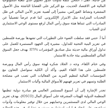
المالية في الاقتصاد الحديث، مع التركيز على القضايا الناشئة مثل الأصول
المشفرة ونشاط الفوركس، مشيراً إلى أهمية تعزيز الأمن المالي في ظل
التحديات المتزايدة مثل الابتزاز الإلكتروني. كما قدم عرضاً تفصيلياً عن
المبادرات التي تتبناها هيئة سوق رأس المال لرفع مستوى الوعي الاستثماري
لدي الشباب.
أما أ. حنني فقد سلطت الضوء على التطورات التي تشهدها بورصة فلسطين
في تعزيز البنية التحتية للتداول، مشيرة إلى الجهود المستمرة للعمل على
تداول أوراق مالية حديثة مثل صناديق المؤشرات ETFs؛ بهدف جعل السوق
المالي الفلسطيني بيئة جاذبة للاستمار.
وفي ختام اللقاء، وجه د. الجلاد شكره لهيئة سوق رأس المال وبورصة
فلسطين على هذا اللقاء القيم، وأكد أن الكلية ستواصل التعاون مع
المؤسسات المالية لتنظيم المزيد من الفعاليات التي تصب في مصلحة
الطلبة وتسهم في تعزيز فهمهم للأسواق المالية وآليات الاستثمار.
تجدر الإشارة إلى أن أسبوع المستثمر العالمي هو مبادرة دولية تنظمها
المنظمة الدولية للهيئات المشرفة على أسواق المال (IOSCO)، بهدف تعزيز
الوعي المالي لدى المستثمرين وحمايتهم من خلال توفير معلومات وأدوات
تساعدهم على اتخاذ قرارات استثمارية مستنيرة. تشارك في هذه الفعالية