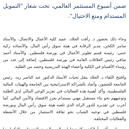
ضمن أسبوع المستثمر العالمي، تحت شعار "التمويل
المستدام ومنع الاحتيال".
وجاء ذلك بحضور د. رأفت الجلاد، عميد كلية الأعمال والاتصال، والأستاذ
سامر الكخن، مدير الرقابة في هيئة سوق رأس المال، والأستاذه زكية
حنني، رئيسة قسم تطوير الأعمال في بورصة فلسطين، والأستاذ أحمد
صافي رئيس العلاقات العامة في بورصة فلسطين، إضافة إلى عدد من
رؤساء الأقسام في الكلية وأعضاء الهيئة التدريسية وحشد من الطلبة.
وافتتح اللقاء د. الجلاد بنقل تحيات الأستاذ الدكتور عبد الناصر زيد، رئيس
الجامعة للحضور، وأشاد بالشراكة الاستراتيجية بين الجامعة والهيئات المالية
الفلسطينية، وأكد أهمية هذه الفعاليات في تعزيز الوعي المالي لدى الطلبة
وتوجيههم نحو بناء مستقبل مهني مستدام يعزز الاقتصاد والأمن المالي. كما
أعرب عن تقديره للدور الرائد الذي تلعبه هيئة سوق رأس المال وبورصة
فلسطين في توجيه الشباب نحو ثقافة الاستثمار من خلال الأنشطة
والفعاليات المختلفة.
من جانبه، ألقى أ. الكخن كلمة تناولت الدور الحيوي الذي تلعبه التكنولوجيا