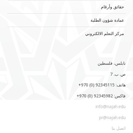
حقائق وأرقام
عمادة شؤون الطلبة
مركز التعلم الالكتروني
نابلس، فلسطين
ص. ب. 7‏
هاتف: 92345115 (0) 970‏‎+‎
فاكس: 92345982 (0) 970‏‎+‎
info@najah.edu
pr@najah.edu
اتصل بنا