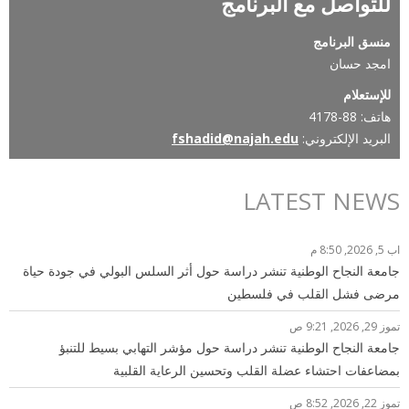
للتواصل مع البرنامج
منسق البرنامج
امجد حسان
للإستعلام
هاتف: 88-4178
البريد الإلكتروني:
fshadid@najah.edu
LATEST NEWS
اب 5, 2026, 8:50 م
جامعة النجاح الوطنية تنشر دراسة حول أثر السلس البولي في جودة حياة
مرضى فشل القلب في فلسطين
تموز 29, 2026, 9:21 ص
جامعة النجاح الوطنية تنشر دراسة حول مؤشر التهابي بسيط للتنبؤ
بمضاعفات احتشاء عضلة القلب وتحسين الرعاية القلبية
تموز 22, 2026, 8:52 ص