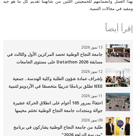
بهذا العمل وانضمامهم للجمعيتين اللتين من شأنهما تقديم كل ما هو جيد
ومفيد في مجالات التنمية.
إقرأ أيضاً
13 تموز 2026
جامعة النجاح الوطنية تحصد المركزين الأول والثالث في
مسابقة Datathon 2026 على مستوى الجامعات
الفلسطينية
12 تموز 2026
بإشراف عمادة شؤون الطلبة وكلية الهندسة.. جمعية
IEEE تطلق برنامجًا تدريبيًا متخصصًا في الآردوينو لتنمية
مهارات الطلبة العملية
11 تموز 2026
احتفاءً بمرور 105 أعوام على انطلاق الحركة عشيرة
جوالة ومنجدات جامعة النجاح الوطنية تختتم مخيمها
الكشفي الـ32
09 تموز 2026
طلبة من جامعة النجاح الوطنية يشاركون في برنامج
"مدرسة النزاهة 2026"