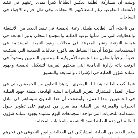
وبينت أن مشاركة الطلبة يعكس انطباعاً كبيراً بمدى رغبتهم في تنفيذ
الأنشطة التطوعية رغم انشغالاتهم بالامتحانات وفي ظل حرارة الأجواء في
الساحات.
من ناحيته، أكد الطالب طبيلة، رغبة الجمعية في تنفيذ العديد من الأنشطة
والفعاليات التي من شأنها توعية الطلبة والمجتمع المحلي بدور الجمعة في
عملية التوعية ونشر المعرفة في مجالات وبنود التنمية المستدامة في
المجتمعات، مؤكداً أن هذا النشاط يعد باكورة فعاليات الجمعية التي تشكلت
حديثاً مرحباً بالتعاون مع الجمعية الأمريكية للمهندسين المدنيين ومشيداً في
الوقت ذاته بإدارة الجامعة التي منحتهم الفرصة لتشكيل الجمعية وجهود
عمادة شؤون الطلبة في الإشراف والمتابعة والتنسيق.
فيما أكدت الطالبة هبة الله المصري، أن هذا التعاون بين الجمعيتين يأتي في
سياق العمل المشترك لتعزيز المبادرات البيئية الهادفة، مثمنة جهود الطلبة
في الجمعيتين بهذا العمل، وأوضحت أن هذا التعاون سيساهم في تبادل
الخبرات والمعرفة بين الطلبة مما يعزز من قدرتهم على تطوير حلول
مستدامة للتحديات التي تواجه المجتمعات اليوم مشيدة بجهود عمادة شؤون
الطلبة في دعم الطلبة لتنفيذ الأنشطة والفعاليات المختلفة.
وعبر العديد من الطلبة المشاركين في الفعالية واليوم التطوعي عن فخرهم