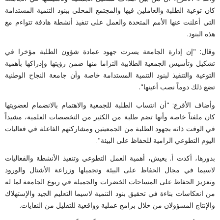
كان توعية الطلبة والعاملين فيها والمجتمع المحلي ببنود التنمية المستدامة
التي أعلنت عنها الأمم المتحدة والعمل على تنفيذ أنشطة هادفة تتواءم مع
هذه البنود.
وقال: "إن إدارة الجامعة يسرت جهود عمادة شؤون الطلبة مؤخرا في
تشكيل وتأسيس الجمعية الطلابية التزاما منها ضمن رؤيتها وإدراكها بأهمية
التوعية والتنفيذ لبنود التنمية المستدامة خاصة وأن جامعة النجاح الوطنية
تضع ذلك دوماً نصب أعينها".
وأضاف الأقرع: "أن انتساب الطلبة للجمعية والاهتمام بالانضمام لعضويتها
كان ملفتاً خاصة وأنها تضم طلبة من الكثير من التخصصات العلمية، مشيداً
في الوقت ذاته بجهود الطلبة من الجمعيتين ومشاركتهم الفاعلة في فعاليات
اليوم التطوعي الرامية للحفاظ على البيئة".
بدورها، أكدت أ. يعيش، أهمية العمل التطوعي وتنفيذ الأنشطة والفعاليات
لاسيما في مجال الحفاظ على البيئة وتجميلها وزراعة الأشتال والورود
وتعزيز الحفاظ على المساحات الخضرات والجميلة في ربوع الجامعة لما له
من انعكاسات بناءة في تحقيق بنود التنمية لاسيما التعليم الجيد والإستهلاك
والإنتاج المسؤولان من خلال برامج عملية وواقعية للتقليل من النفايات.