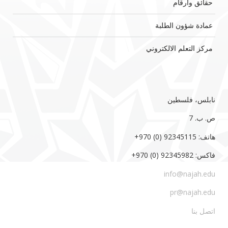
حقائق وأرقام
عمادة شؤون الطلبة
مركز التعلم الالكتروني
نابلس، فلسطين
ص. ب. 7‏
هاتف: 92345115 (0) 970‏‎+‎
فاكس: 92345982 (0) 970‏‎+‎
info@najah.edu
pr@najah.edu
اتصل بنا