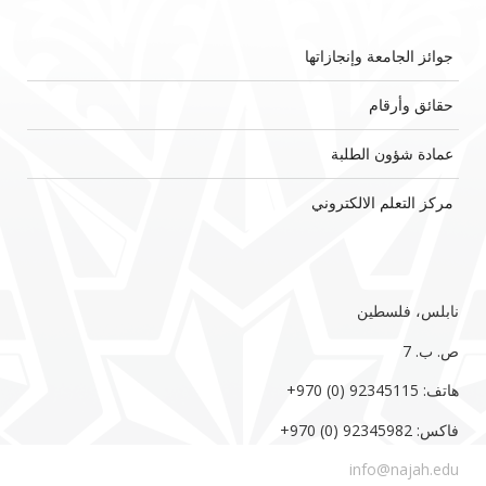
جوائز الجامعة وإنجازاتها
حقائق وأرقام
عمادة شؤون الطلبة
مركز التعلم الالكتروني
نابلس، فلسطين
ص. ب. 7‏
هاتف: 92345115 (0) 970‏‎+‎
فاكس: 92345982 (0) 970‏‎+‎
info@najah.edu