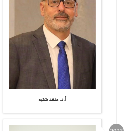
أ.د. منقذ شتيه
2023