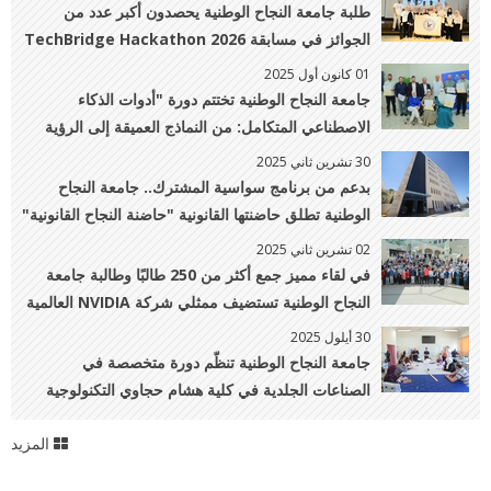
طلبة جامعة النجاح الوطنية يحصدون أكبر عدد من
الجوائز في مسابقة TechBridge Hackathon 2026
بالأردن
01 كانون أول 2025
جامعة النجاح الوطنية تختتم دورة "أدوات الذكاء
الاصطناعي المتكامل: من النماذج العميقة إلى الرؤية
الرقمية"
30 تشرين ثاني 2025
بدعم من برنامج سواسية المشترك.. جامعة النجاح
الوطنية تطلق حاضنتها القانونية "حاضنة النجاح القانونية"
02 تشرين ثاني 2025
في لقاء مميز جمع أكثر من 250 طالبًا وطالبة جامعة
النجاح الوطنية تستضيف ممثلي شركة NVIDIA العالمية
والرائدة في مجال التكنولوجيا والذكاء الاصطناعي
30 أيلول 2025
جامعة النجاح الوطنية تنظّم دورة متخصصة في
الصناعات الجلدية في كلية هشام حجاوي التكنولوجية
المزيد