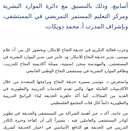
أسابيع، وذلك بالتنسيق مع دائرة الموارد البشرية
ومركز التعليم المستمر التمريضي في المستشفى،
وبإشراف المدرب أ. محمد دويكات.
وجرت فعالية التكريم في حديقة النجاح للابتكار، وبحضور كل من: أ.د علام
موسى، مدير حديقة النجاح للابتكار، ود. عامر جبر، مدير الموارد البشرية في
المستشفى، والمهندسة سجى استيتية، ممثلة أكاديمية النجاح للتدريب،
وطاقم الموارد البشرية في مستشفى النجاح الوطني الجامعي.
واستعرض د. موسى مسيرة حديقة النجاح وبرامجها المتعددة من خلال
الأكاديميات العاملة فيها، والتي تقدم الخدمات التدريبية والتطويرية في
العديد من المجالات. كما أكد جاهزية الحديقة لبناء البرامج التدريبية
والتطويرية دائماً لكل فئات المجتمع الفلسطيني.
من جانبه، أكد د. جبر أهمية الشراكة بين المستشفى والحديقة في تطوير
كوادر المستشفى والعاملين فيه ، مشيراً إلى أن كفاءة وخبرة الكادر
التدريبي في الحديقة هو الدافع الأساسي في اختيار الحديقة كشريك