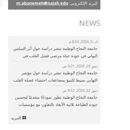
البريد الإلكتروني:
m.abunemeh@najah.edu
NEWS
اب 5, 2026, 8:50 م
جامعة النجاح الوطنية تنشر دراسة حول أثر السلس
البولي في جودة حياة مرضى فشل القلب في
فلسطين
تموز 29, 2026, 9:21 ص
جامعة النجاح الوطنية تنشر دراسة حول مؤشر
التهابي بسيط للتنبؤ بمضاعفات احتشاء عضلة القلب
وتحسين الرعاية القلبية
تموز 22, 2026, 8:52 ص
جامعة النجاح الوطنية تطور نموذجًا متقدمًا لتحسين
جودة الطباعة ثلاثية الأبعاد بالتعاون مع مؤسسات
بحثية دولية
المزيد