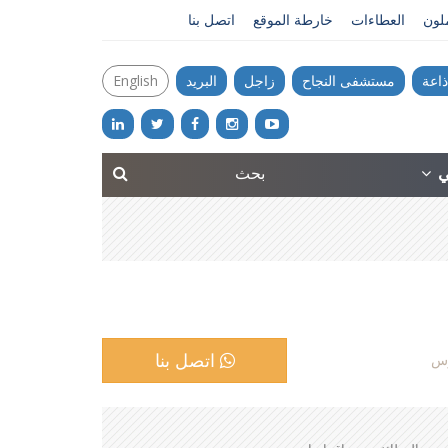
ملون
العطاءات
خارطة الموقع
اتصل بنا
ذاعة
مستشفى النجاح
زاجل
البريد
English
ني
اتصل بنا
وس