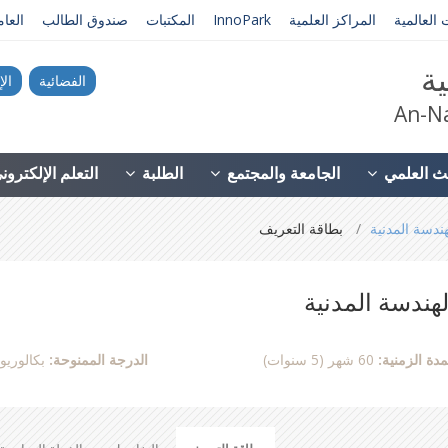
 العالمية
المراكز العلمية
InnoPark
المكتبات
صندوق الطالب
العا
ية
الفضائية
الإ
An-Na
ث العلمي
الجامعة والمجتمع
الطلبة
التعلم الإلكترو
هندسة المدنية
بطاقة التعريف
لهندسة المدنية
مدة الزمنية:
60 شهر (5 سنوات)
الدرجة الممنوحة:
بكالوري