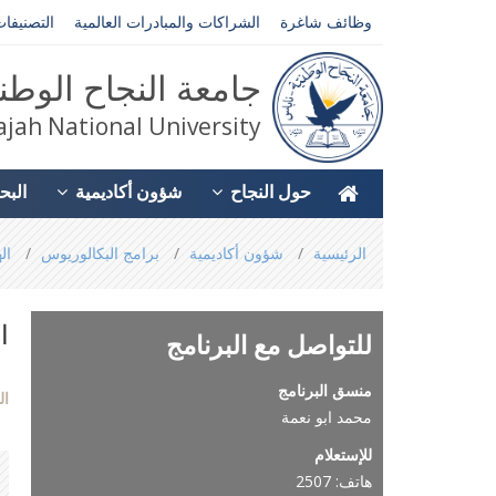
وظائف شاغرة
الشراكات والمبادرات العالمية
التصنيفات
جامعة النجاح الوطن
jah National University
حول النجاح
شؤون أكاديمية
البح
You
الرئيسية
شؤون أكاديمية
برامج البكالوريوس
ال
are
here
ا
للتواصل مع البرنامج
منسق البرنامج
ال
محمد ابو نعمة
للإستعلام
هاتف: 2507