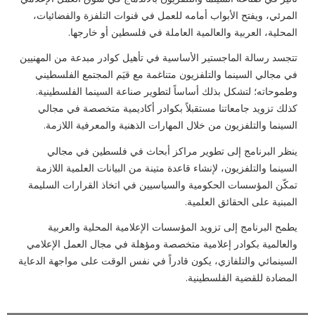
المرئي، ويفتح الأبواب أمامه للعمل في قنوات التلفزة والفضائيات،
المحلية، العربية والعالمية العاملة في فلسطين أو خارجها
.
تتجسد رسالة الماجستير الأساسية في تأهيل كوادر مبدعة من المهنيين
في مجالي السينما والتلفزيون متناغمة مع قيَم المجتمع الفلسطيني
وطموحاته؛ لتشكل بذلك أساساً لتطوير صناعة السينما الفلسطينية.
كذلك تزويد جامعاتنا مستقبلاً بكوادر أكاديمية متخصصة في مجالي
السينما والتلفزيون من خلال المهارات الذهنية والمعرفية اللازمة
.
ينظر البرنامج إلى تطوير مراكز أبحاث في فلسطين في مجالي
السينما والتلفزيون، لإنشاء قاعدة متينة من البيانات العلمية اللازمة
تمكّن المؤسسات الحكومية والسياسيين في اتخاذ القرارات السليمة
المبنية على الحقائق العلمية
.
يطمح البرنامج إلى تزويد المؤسسات الإعلامية المحلية والعربية
والعالمية بكوادر إعلامية متخصصة ومؤهلة في مجال العمل الإعلامي
السينمائي والتلفازي، يكون قادراً في نفس الوقت على مواجهة الدعاية
المضادة للقضية الفلسطينية
.