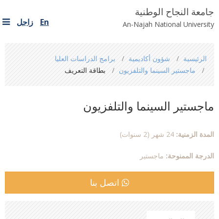
جامعة النجاح الوطنية
En
زاجل
An-Najah National University
You
الرئيسية
شؤون أكاديمية
برامج الدراسات العليا
are
ماجستير السينما والتلفزيون
بطاقة التعريف
here
ماجستير السينما والتلفزيون
المدة الزمنية:
24 شهر (2 سنوات)
الدرجة الممنوحة:
ماجستير
اتصل بنا