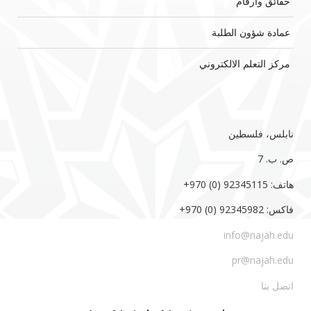
حقائق وأرقام
عمادة شؤون الطلبة
مركز التعلم الالكتروني
نابلس، فلسطين
ص. ب. 7‏
هاتف: 92345115 (0) 970‏‎+‎
فاكس: 92345982 (0) 970‏‎+‎
info@najah.edu
pr@najah.edu
اتصل بنا