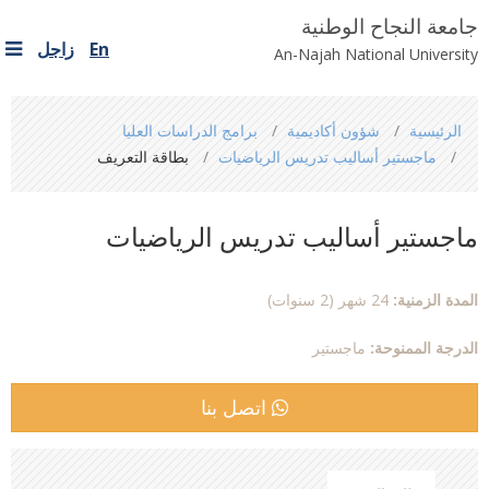
جامعة النجاح الوطنية
En
زاجل
An-Najah National University
You
الرئيسية
شؤون أكاديمية
برامج الدراسات العليا
are
ماجستير أساليب تدريس الرياضيات
بطاقة التعريف
here
ماجستير أساليب تدريس الرياضيات
المدة الزمنية:
24 شهر (2 سنوات)
الدرجة الممنوحة:
ماجستير
اتصل بنا