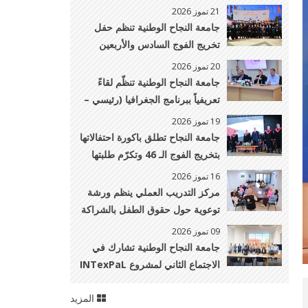
يشارك في مؤتمر المئوية الأكاديمي
21 تموز 2026
لمعهد UNIDROIT بايطاليا
جامعة النجاح الوطنية تنظم حفل
تخريج الفوج السادس والأربعين
لطلبة كليات الدراسات العليا، وطب
20 تموز 2026
وجراحة الفم والأسنان، والصيدلة،
جامعة النجاح الوطنية تنظّم لقاءً
والتمريض، والطب البيطري
تعريفياً ببرنامج الجغرافيا (رئيسي –
والهندسة الزراعية
فرعي جيوماتكس) لطلبة الثانوية
19 تموز 2026
العامة وذويهم
جامعة النجاح تطلق باكورة احتفالاتها
بتخريج الفوج الـ 46 وتكرّم طلبتها
الأوائل
16 تموز 2026
مركز التدريب العملي ينظم ورشة
توعوية حول حقوق الطفل بالشراكة
مع مركز الدراسات النسوية
09 تموز 2026
جامعة النجاح الوطنية تشارك في
الاجتماع الثاني لمشروع INTexPaL
في إيطاليا
المزيد