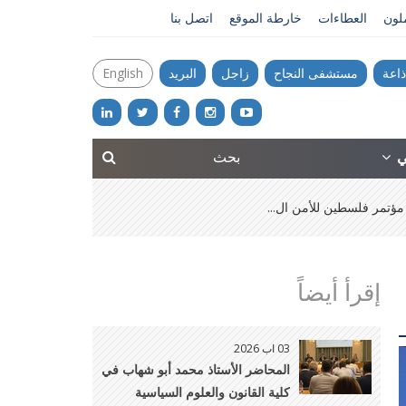
ملون
العطاءات
خارطة الموقع
اتصل بنا
ذاعة
مستشفى النجاح
زاجل
البريد
English
ني
ؤتمر فلسطين للأمن ال...
إقرأ أيضاً
03 اب 2026
المحاضر الأستاذ محمد أبو شهاب في
كلية القانون والعلوم السياسية