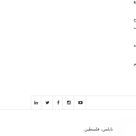
ع
ج
ية إلى
ة
م
نابلس، فلسطين