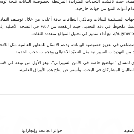
ية، حيث ناقشت التحديات المتزايدة المرتبطة بخصوصية البيانات نتيجة توس
دام أدوات التتبع من جهات خارجية.
لتطوير أداة (Augmented ROI) لتحديد الجهات المستلمة للبيانات ومالكي النطاقات بدقة أعلى، من خلال توظيف النماذ
اللغوية الكبيرة مثل ChatGPT وGemini. وأظهرت النتائج تحسنًا ملحوظًا في دقة التحديد، حيث ارتفعت من 67% في النسخة الأصل
صطناعي في تعزيز خصوصية البيانات، ودعم الامتثال للمعايير العالمية مثل اللائح
اوي لمساق "مواضيع خاصة في الأمن السيبراني"، وهو الأول من نوعه في قس
طالبان المشاركان في البحث، وأسفر عن إنتاج هذه الأوراق العلمية.
امعية
جوائز الجامعة وإنجازاتها