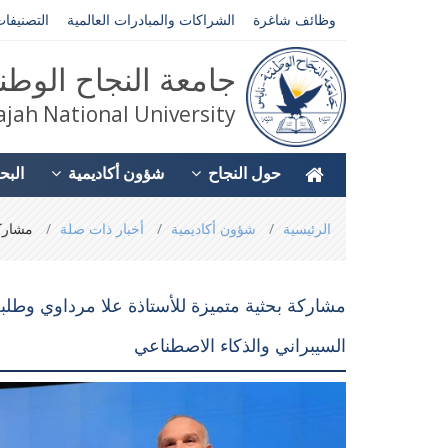
وظائف شاغرة
الشراكات والمبادرات العالمية
التصنيفات
جامعة النجاح الوطن
jah National University
حول النجاح
شؤون أكاديمية
البح
You
الرئيسية
شؤون أكاديمية
أخبار ذات صلة
مشاركة
are
here
مشاركة بحثية متميزة للأستاذة علا مرداوي وطل
السيبراني والذكاء الاصطناعي