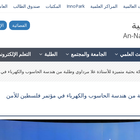
 العالمية
المراكز العلمية
InnoPark
المكتبات
صندوق الطالب
العا
ية
الفضائية
الإ
An-Na
ث العلمي
الجامعة والمجتمع
الطلبة
التعلم الإلكترو
 بحثية متميزة للأستاذة علا مرداوي وطلبة من هندسة الحاسوب والكهرباء في م
بة من هندسة الحاسوب والكهرباء في مؤتمر فلسطين للأمن