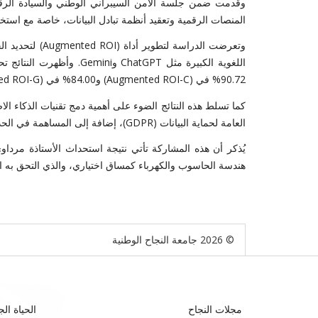
وقُدمت ضمن جلسة الأمن السيبراني الوطني والسيادة الرقم
المنصات الرقمية وتعقيد أنظمة تبادل البيانات، خاصة مع استخ
وتعرضت الدراسة 
90.72% في (Augmented ROI-C) و84.00% في (Augmented ROI-G)، مع أداء متميز في تحليل المواقع متعددة اللغات.
كما تسلط هذه النتائج الضوء على أهمية دمج تقنيات الذكاء الا
العامة لحماية البيانات (GDPR)، إضافة إلى المساهمة في الحد من التهديدات السيبرانية مثل التصيّد الاحتيالي وهجمات حجب الخدمة.
يُذكر أن هذه المشاركة تأتي نتيجة استحداث الأستاذة مرد
هندسة الحاسوب والكهرباء كمساق اختياري، والذي التحق به ال
© 2026 جامعة النجاح الوطنية
مجلات النجاح
الحياة الج