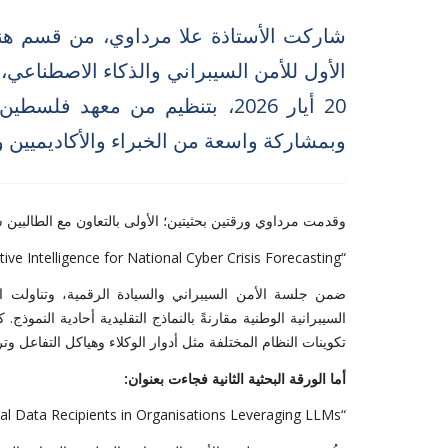
شاركت الأستاذة علا مرداوي، من قسم هن
الأول للأمن السيبراني والذكاء الاصطناعي،
20 أيار 2026، بتنظيم من معهد
وبمشاركة واسعة من الخبراء والأكاديميين 
وقدمت مرداوي ورقتين بحثيتين؛ الأولى بالتعاون مع الطالبين
“From Single Models to Synthetic Societies: Multi-Agent Cooperative Intelligence for National Cyber Crisis Forecasting”
ضمن جلسة الأمن السيبراني والسيادة الرقمية، وتناولت الد
تكوينات النظام المختلفة مثل أدوار الوكلاء وهياكل التفاعل وتر
أما الورقة البحثية الثانية فجاءت بعنوان:
“Augmented ROI: A Novel Tool for Identifying Personal Data Recipients in Organisations Leveraging LLMs”