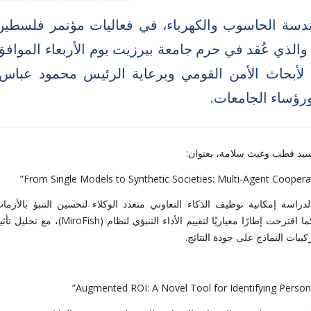
دسة الحاسوب والكهرباء، في فعاليات مؤتمر فلسطين
 والذي عُقد في حرم جامعة بيرزيت يوم الأربعاء الموافق
 فلسطين لأبحاث الأمن القومي وبرعاية الرئيس محمود عباس،
ورؤساء الجامعات.
 سيد قطب وغيث سلامة، بعنوان:
راسة إمكانية توظيف الذكاء التعاوني متعدد الوكلاء لتحسين التنبؤ بالأزما
السيبرانية الوطنية مقارنةً بالنماذج التقليدية أحادية النموذج. كما اقترحت إطارًا معياريًا لتقييم الأداء التنبؤي لنظام (MiroFish)، مع 
كيبات النماذج على جودة النتائج.