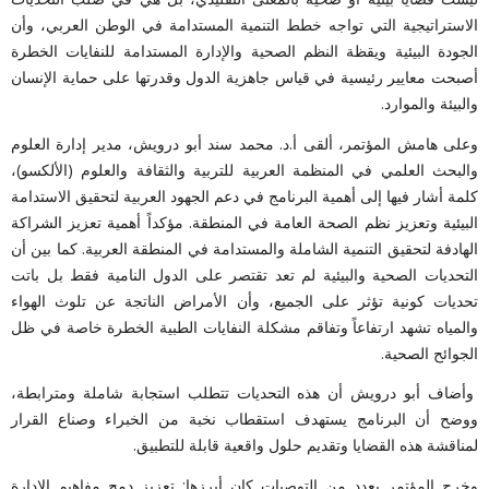
الاستراتيجية التي تواجه خطط التنمية المستدامة في الوطن العربي، وأن
الجودة البيئية ويقظة النظم الصحية والإدارة المستدامة للنفايات الخطرة
أصبحت معايير رئيسية في قياس جاهزية الدول وقدرتها على حماية الإنسان
والبيئة والموارد.
وعلى هامش المؤتمر، ألقى أ.د. محمد سند أبو درويش، مدير إدارة العلوم
والبحث العلمي في المنظمة العربية للتربية والثقافة والعلوم (الألكسو)،
كلمة أشار فيها إلى أهمية البرنامج في دعم الجهود العربية لتحقيق الاستدامة
البيئية وتعزيز نظم الصحة العامة في المنطقة. مؤكداً أهمية تعزيز الشراكة
الهادفة لتحقيق التنمية الشاملة والمستدامة في المنطقة العربية. كما بين أن
التحديات الصحية والبيئية لم تعد تقتصر على الدول النامية فقط بل باتت
تحديات كونية تؤثر على الجميع، وأن الأمراض الناتجة عن تلوث الهواء
والمياه تشهد ارتفاعاً وتفاقم مشكلة النفايات الطبية الخطرة خاصة في ظل
الجوائح الصحية.
وأضاف أبو درويش أن هذه التحديات تتطلب استجابة شاملة ومترابطة،
ووضح أن البرنامج يستهدف استقطاب نخبة من الخبراء وصناع القرار
لمناقشة هذه القضايا وتقديم حلول واقعية قابلة للتطبيق.
وخرج المؤتمر بعدد من التوصيات كان أبرزها: تعزيز دمج مفاهيم الإدارة