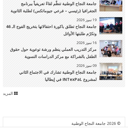
والهندسة الزراعية
جامعة النجاح الوطنية تنظّم لقاءً تعريفياً ببرنامج
الجغرافيا (رئيسي – فرعي جيوماتكس) لطلبة الثانوية
العامة وذويهم
19 تموز 2026
جامعة النجاح تطلق باكورة احتفالاتها بتخريج الفوج الـ 46
وتكرّم طلبتها الأوائل
16 تموز 2026
مركز التدريب العملي ينظم ورشة توعوية حول حقوق
الطفل بالشراكة مع مركز الدراسات النسوية
09 تموز 2026
جامعة النجاح الوطنية تشارك في الاجتماع الثاني
لمشروع INTexPaL في إيطاليا
المزيد
© 2026 جامعة النجاح الوطنية