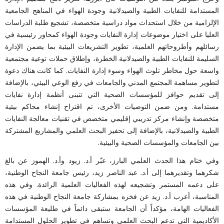
المستدامة للنفايات الطبية والصيدلانية وجودة الهواء في المناهج الجامعية
الإلزامية من خلال استحداث مواد دراسية متخصصة، تشجيع طلبة الدراسات
العليا على اختيار موضوعات إدارة النفايات وجودة الهواء كمحاور رئيسية في
رسائلهم وأطروحاتهم العلمية، تطوير التشريعات البيئية بما يضمن الإدارة
السليمة للنفايات الطبية والصيدلانية الخطرة، وإطلاق حملات توعية مجتمعية
واسعة حول مخاطر تلوث الهواء وسوء إدارة النفايات. كما كانت هناك دعوة
لتطوير مساهمة المجتمع المدني والجامعات في رفع الوعي البيئي، بالإضافة
إلى تقديم حوافز للمؤسسات الصحية التي تتبنى أنظمة إدارة نفايات
مستدامة. ومن ضمن التوصيات الأخرى، تم اقتراح إنشاء محاكم بيئية
متخصصة وإنشاء مركز تدريبي إقليمي متخصص في تقنيات معالجة النفايات
الطبية والصيدلانية، بالإضافة إلى تحفيز البحث العلمي والمشاريع المشتركة
بين الجامعات والمؤسسات الصحية والبيئية.
وفي ختام هذا الحدث العلمي البارز، عبّر أ.د. زيود وأ.د. الهموز عن بالغ
شكرهما وتقديرهما إلى أ.د. عبد الناصر زيد، رئيس جامعة النجاح الوطنية،
على دعمه المستمر وتشجيعه لهذه الفعاليات العلمية الرائدة. وفي هذه
المناسبة، أعرب أ.د. زيد عن فخره بمشاركة جامعة النجاح الوطنية في هذه
الفعاليات الهامة، مؤكداً أن الجامعة ستبقى دائماً في طليعة المؤسسات
الأكاديمية التي تدعم البحث العلمي وتساهم في تطوير الحلول المستدامة