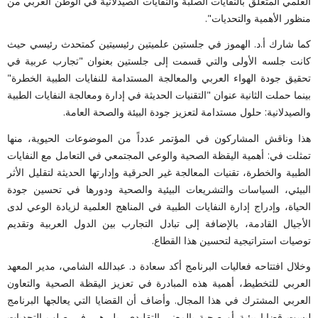
العلمي المتعلق بالنفايات الصلبة والنفايات الصيدلانية في الوطن العربي من
منظور الأهمية والتحديات".
كما شارك أ.د. الهموز في جلستين علميتين رئيسيتين كمتحدث رئيسي حيث
كانت جلسه الأولى والتي قسمت إلى جلستين بعنوان "تجارب عربية في
تحقيق جودة الهواء العربي والمعالجة المستدامة للنفايات الطبية الخطرة"
بينما حملت الثانية عنوان "التقنيات الحديثة في إدارة ومعالجة النفايات الطبية
والصيدلانية: حلول مستدامة لتعزيز جودة البيئة والصحة العامة.
هذا وناقش المشاركون في المؤتمر عدداً من الموضوعات الحيوية، منها
تمثلت في: أهمية اليقظة الصحية والوعي المجتمعي في التعامل مع النفايات
الطبية والخطرة، تقنيات المعالجة غير الحرقية وإدارتها الحديثة لتقليل الأثر
البيئي، السياسات والتشريعات البيئية والصحية ودورها في تحسين جودة
الحياة، وإدراج إدارة النفايات الطبية في المناهج العلمية لزيادة الوعي لدى
الأجيال القادمة، بالإضافة إلى تبادل التجارب بين الدول العربية وتقديم
توصيات استراتيجية لتحسين هذا القطاع.
وخلال افتتاحه فعاليات البرنامج أكد سعادة د. عبدالله الشامي، مدير المعهد
العربي للتخطيط، أهمية هذه المبادرة في تعزيز اليقظة الصحية والتعاون
العربي المشترك في هذا المجال.
وأضاف أن القضايا التي يعالجها البرنامج
ليست قضايا بيئية أو صحية بالمعنى التقليدي، بل هي في صلب التحديات