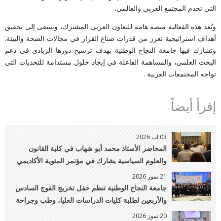
التي تخدم المجتمع العربي والعالمي.
وتُعد هذه الفعالية منصة هامة للتعاون العربي المشترك، وتسعى إلى تحقيق
أهداف استراتيجية تعزز من قدرات صناع القرار في مجالات الصحة والبيئة.
وتشارك فيها جامعة النجاح الوطنية بهدف ترسيخ دورها الريادي في دعم
البحث العلمي، والمساهمة الفاعلة في إيجاد حلول مستدامة للتحديات التي
تواجه المجتمعات العربية .
إقرأ أيضاً
03 اب 2026
المحاضر الأستاذ محمد أبو شهاب في كلية القانون
والعلوم السياسية يشارك في مؤتمر المئوية الأكاديمي
لمعهد UNIDROIT بايطاليا
21 تموز 2026
جامعة النجاح الوطنية تنظم حفل تخريج الفوج السادس
والأربعين لطلبة كليات الدراسات العليا، وطب وجراحة
الفم والأسنان، والصيدلة، والتمريض، والطب البيطري
20 تموز 2026