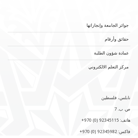
جوائز الجامعة وإنجازاتها
حقائق وأرقام
عمادة شؤون الطلبة
مركز التعلم الالكتروني
نابلس، فلسطين
ص. ب. 7‏
هاتف: 92345115 (0) 970‏‎+‎
فاكس: 92345982 (0) 970‏‎+‎