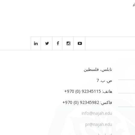
د
نابلس، فلسطين
ص. ب. 7‏
هاتف: 92345115 (0) 970‏‎+‎
فاكس: 92345982 (0) 970‏‎+‎
info@najah.edu
pr@najah.edu