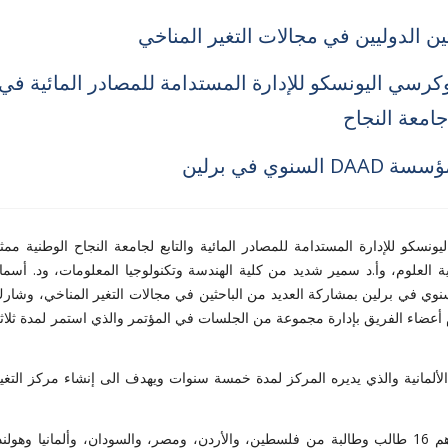
ين الدوليين في مجالات التغير المناخي
وكرسي اليونسكو للإدارة المستدامة للمصادر المائية في
امعة النجاح
وي في برلين
كو للإدارة المستدامة للمصادر المائية والتابع لجامعة النجاح الوطنية ممثلا
ة العلوم، وأ.د سمير شديد من كلية الهندسة وتكنولوجيا المعلومات، ود. أسما
، منسقة المشروع، في مؤتمر مؤسسة ال DAAD السنوي في برلين بمشاركة العديد من الباحثين في مجالات التغير المناخي، وشار
 أعضاء الفريق بإدارة مجموعة من الجلسات في المؤتمر والذي استمر لمدة ثلاث
 وعقد الفريق ورشة عمل لمشروع مؤسسة ال DAAD الألمانية والذي يديره المركز لمدة خمسة سنوات ويهدف الى إنشاء مركز التغي
وشارك في الورشة طلبة الدكتوراه التابعين للمشروع وعددهم 16 طالب وطالبة من فلسطين، والأردن، ومصر، والسودان، وألمانيا وهولن