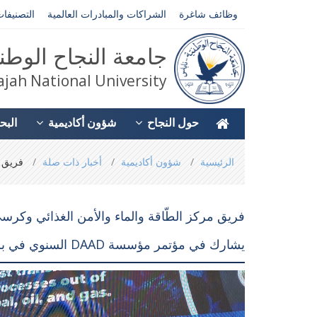
وظائف شاغرة
الشراكات والمبادرات العالمية
التصنيفات
جامعة النجاح الوطن
jah National University
حول النجاح
شؤون أكاديمية
البح
You
الرئيسية
شؤون أكاديمية
أخبار ذات صلة
فريق مر
are
here
فريق مركز الطّاقة والماء والأمن الغذائي وكرسي
يشارك في مؤتمر مؤسسة DAAD السنوي في برلين