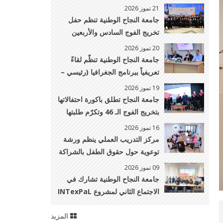
يشارك في مؤتمر المئوية الأكاديمي
21 تموز 2026
لمعهد UNIDROIT بايطاليا
جامعة النجاح الوطنية تنظم حفل
تخريج الفوج السادس والأربعين
لطلبة كليات الدراسات العليا، وطب
20 تموز 2026
وجراحة الفم والأسنان، والصيدلة،
جامعة النجاح الوطنية تنظّم لقاءً
والتمريض، والطب البيطري
تعريفياً ببرنامج الجغرافيا (رئيسي –
والهندسة الزراعية
فرعي جيوماتكس) لطلبة الثانوية
19 تموز 2026
العامة وذويهم
جامعة النجاح تطلق باكورة احتفالاتها
بتخريج الفوج الـ 46 وتكرّم طلبتها
الأوائل
16 تموز 2026
مركز التدريب العملي ينظم ورشة
توعوية حول حقوق الطفل بالشراكة
مع مركز الدراسات النسوية
09 تموز 2026
جامعة النجاح الوطنية تشارك في
الاجتماع الثاني لمشروع INTexPaL
في إيطاليا
المزيد