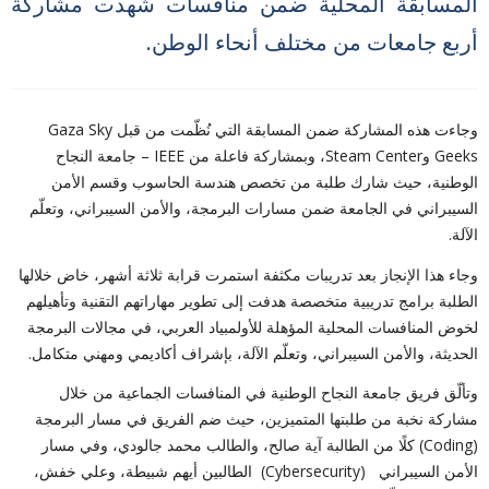
المسابقة المحلية ضمن منافسات شهدت مشاركة
أربع جامعات من مختلف أنحاء الوطن.
وجاءت هذه المشاركة ضمن المسابقة التي نُظّمت من قبل Gaza Sky
Geeks وSteam Center، وبمشاركة فاعلة من IEEE – جامعة النجاح
الوطنية، حيث شارك طلبة من تخصص هندسة الحاسوب وقسم الأمن
السيبراني في الجامعة ضمن مسارات البرمجة، والأمن السيبراني، وتعلّم
الآلة.
وجاء هذا الإنجاز بعد تدريبات مكثفة استمرت قرابة ثلاثة أشهر، خاض خلالها
الطلبة برامج تدريبية متخصصة هدفت إلى تطوير مهاراتهم التقنية وتأهيلهم
لخوض المنافسات المحلية المؤهلة للأولمبياد العربي، في مجالات البرمجة
الحديثة، والأمن السيبراني، وتعلّم الآلة، بإشراف أكاديمي ومهني متكامل.
وتألّق فريق جامعة النجاح الوطنية في المنافسات الجماعية من خلال
مشاركة نخبة من طلبتها المتميزين، حيث ضم الفريق في مسار البرمجة
(Coding) كلًا من الطالبة آية صالح، والطالب محمد جالودي، وفي مسار
الأمن السيبراني (Cybersecurity) الطالبين أيهم شبيطة، وعلي خفش،