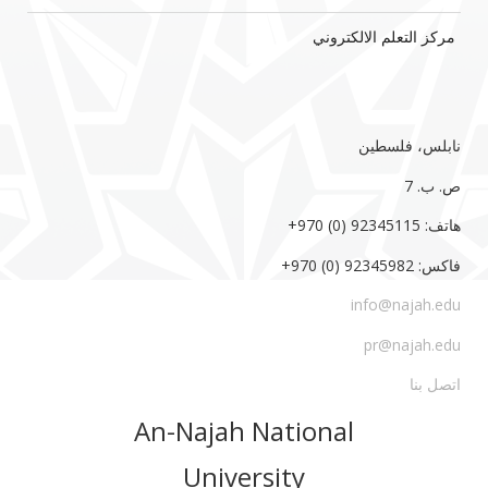
مركز التعلم الالكتروني
نابلس، فلسطين
ص. ب. 7‏
هاتف: 92345115 (0) 970‏‎+‎
فاكس: 92345982 (0) 970‏‎+‎
info@najah.edu
pr@najah.edu
اتصل بنا
An-Najah National
University