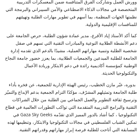
وورش العمل وشاركت الفرق المتنافسة ضمن المعسكرات التدريبية
المتخصصة في مجالات الذكاء الاصطناعي والأمن السيبراني والبرمجة التي
نظمتها الجهات المنظمة، بما أسهم في تطوير مهارات الطلبة وتهيئتهم
للمنافسات الإقليمية والدولية.
كما أكد الأستاذ إياد الأقرع، مدير عمادة شؤون الطلبة، حرص الجامعة على
دعم الأنشطة الطلابية النوعية والمبادرات التقنية التي تسهم في صقل
شخصية الطلبة وتنمية مهاراتهم العملية، مشيدًا بالدعم الذي تقدمه إدارة
الجامعة للطلبة المبدعين والجمعيات الطلابية، بما يعزز حضور جامعة النجاح
الوطنية كمؤسسة أكاديمية رائدة في دعم الابتكار وريادة الأعمال
والتكنولوجيا الحديثة.
بدوره، عبّر مازن الخطيب، رئيس الهيئة الإدارية للجمعية، عن فخره بأداء
طلبة الجامعة وتمثيلهم المشرّف، مؤكدًا التزام الجمعية بدعم الإبداع والتميّز
وترسيخ ثقافة التطوير والعمل الجماعي بين الطلبة من خلال الشراكات
التقنية والبرامج التدريبية المتقدمة التي تواكب التطورات العالمية في قطاع
التكنولوجيا ، كما أشاد بالدور المميز الذي تقدّمه Gaza Sky Geeks في
تمكين الشباب الفلسطيني في مجالات التكنولوجيا والابتكار، وتنظيمها لهذه
المسابقة التي أتاحت للطلبة فرصة إبراز مهاراتهم وقدراتهم التقنية.