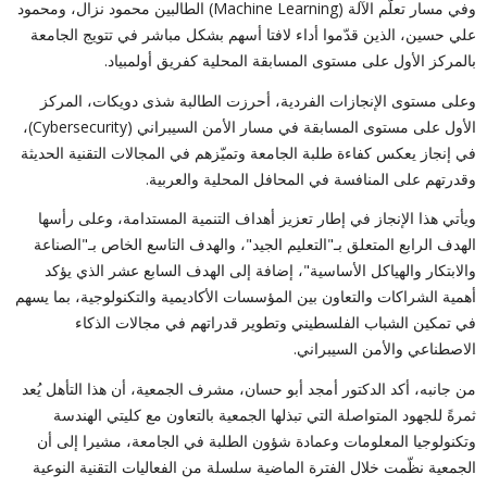
وفي مسار تعلّم الآلة (Machine Learning) الطالبين محمود نزال، ومحمود
علي حسين، الذين قدّموا أداء لافتا أسهم بشكل مباشر في تتويج الجامعة
بالمركز الأول على مستوى المسابقة المحلية كفريق أولمبياد.
وعلى مستوى الإنجازات الفردية، أحرزت الطالبة شذى دويكات، المركز
الأول على مستوى المسابقة في مسار الأمن السيبراني (Cybersecurity)،
في إنجاز يعكس كفاءة طلبة الجامعة وتميّزهم في المجالات التقنية الحديثة
وقدرتهم على المنافسة في المحافل المحلية والعربية.
ويأتي هذا الإنجاز في إطار تعزيز أهداف التنمية المستدامة، وعلى رأسها
الهدف الرابع المتعلق بـ"التعليم الجيد"، والهدف التاسع الخاص بـ"الصناعة
والابتكار والهياكل الأساسية"، إضافة إلى الهدف السابع عشر الذي يؤكد
أهمية الشراكات والتعاون بين المؤسسات الأكاديمية والتكنولوجية، بما يسهم
في تمكين الشباب الفلسطيني وتطوير قدراتهم في مجالات الذكاء
الاصطناعي والأمن السيبراني.
من جانبه، أكد الدكتور أمجد أبو حسان، مشرف الجمعية، أن هذا التأهل يُعد
ثمرةً للجهود المتواصلة التي تبذلها الجمعية بالتعاون مع كليتي الهندسة
وتكنولوجيا المعلومات وعمادة شؤون الطلبة في الجامعة، مشيرا إلى أن
الجمعية نظّمت خلال الفترة الماضية سلسلة من الفعاليات التقنية النوعية