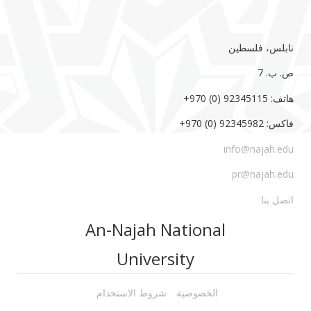
نابلس، فلسطين
ص. ب. 7‏
هاتف: 92345115 (0) 970‏‎+‎
فاكس: 92345982 (0) 970‏‎+‎
info@najah.edu
pr@najah.edu
اتصل بنا
An-Najah National
University
الخصوصية
شروط الاستخدام