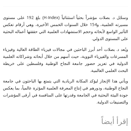
وسجّل د. بصلات مؤشراً بحثياً استثنائياً
(H-Index)
بلغ 192 على مستوى
مسيرته العلمية، و154 خلال السنوات الخمس الأخيرة، وهي أرقام تعكس
التأثير الواسع لأبحاثه وحجم الاستشهادات العلمية التي حققتها أعماله البحثية
على المستوى الدولي
.
ويُعد د. بصلات أحد أبرز الباحثين في مجالات فيزياء الطاقة العالية وفيزياء
المسرعات والفيزياء النووية، حيث أسهم من خلال أبحاثه وشراكاته العلمية
الدولية في تعزيز حضور جامعة النجاح الوطنية وفلسطين على خريطة
البحث العلمي العالمية
.
ويأتي هذا الإنجاز ليؤكد المكانة الريادية التي يتمتع بها الباحثون في جامعة
النجاح الوطنية، ودورهم في إنتاج المعرفة العلمية المؤثرة عالمياً، بما يعكس
جودة البيئة البحثية في الجامعة وقدرتها على المنافسة في أرقى المؤشرات
والتصنيفات الدولية
.
إقرأ أيضاً