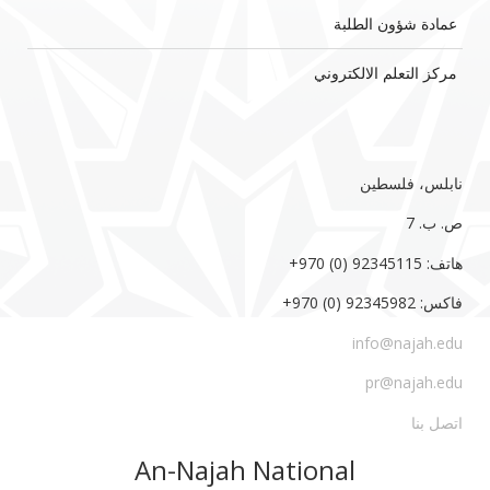
عمادة شؤون الطلبة
مركز التعلم الالكتروني
نابلس، فلسطين
ص. ب. 7‏
هاتف: 92345115 (0) 970‏‎+‎
فاكس: 92345982 (0) 970‏‎+‎
info@najah.edu
pr@najah.edu
اتصل بنا
An-Najah National