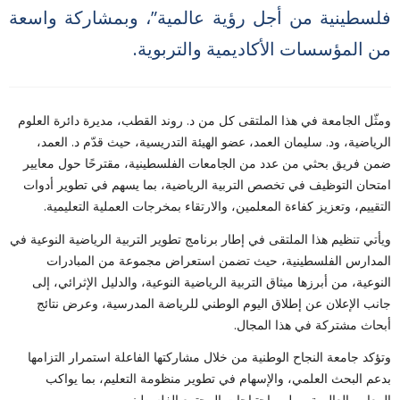
فلسطينية من أجل رؤية عالمية”، وبمشاركة واسعة
من المؤسسات الأكاديمية والتربوية.
ومثّل الجامعة في هذا الملتقى كل من د. روند القطب، مديرة دائرة العلوم
الرياضية، ود. سليمان العمد، عضو الهيئة التدريسية، حيث قدّم د. العمد،
ضمن فريق بحثي من عدد من الجامعات الفلسطينية، مقترحًا حول معايير
امتحان التوظيف في تخصص التربية الرياضية، بما يسهم في تطوير أدوات
التقييم، وتعزيز كفاءة المعلمين، والارتقاء بمخرجات العملية التعليمية.
ويأتي تنظيم هذا الملتقى في إطار برنامج تطوير التربية الرياضية النوعية في
المدارس الفلسطينية، حيث تضمن استعراض مجموعة من المبادرات
النوعية، من أبرزها ميثاق التربية الرياضية النوعية، والدليل الإثرائي، إلى
جانب الإعلان عن إطلاق اليوم الوطني للرياضة المدرسية، وعرض نتائج
أبحاث مشتركة في هذا المجال.
وتؤكد جامعة النجاح الوطنية من خلال مشاركتها الفاعلة استمرار التزامها
بدعم البحث العلمي، والإسهام في تطوير منظومة التعليم، بما يواكب
المعايير العالمية، ويلبي احتياجات المجتمع الفلسطيني.