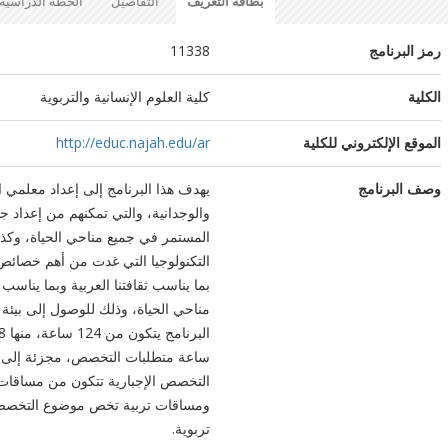
بطاقة التعريف
التفاصيل
الخطة الدراسية
رمز البرنامج
11338
الكلية
كلية العلوم الإنسانية والتربوية
الموقع الإلكتروني للكلية
http://educ.najah.edu/ar
وصف البرنامج
يهدف هذا البرنامج إلى إعداد معلمي ا
‏والوجدانية، والتي تمكنهم من إعداد 
المستمر في جميع مناحي الحياة، وكذلك
التكنولوجيا التي غدت من أهم خصائص ا
بما يناسب ثقافتنا العربية وبما يناسب
مناحي الحياة، وذلك للوصول إلى بيئة آ
التخصص الإجبارية تتكون من مساقات 
ومساقات تربية تخص موضوع التخصص. 
تربوية.