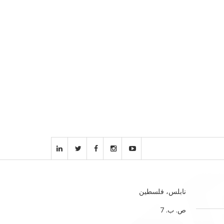
نابلس، فلسطين
ص. ب. 7‏