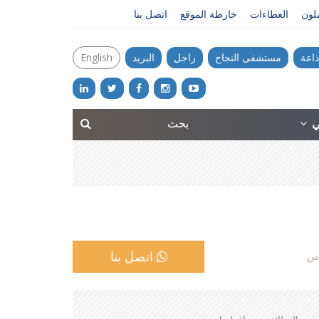
ملون
العطاءات
خارطة الموقع
اتصل بنا
ذاعة
مستشفى النجاح
زاجل
البريد
English
ني
اتصل بنا
وس