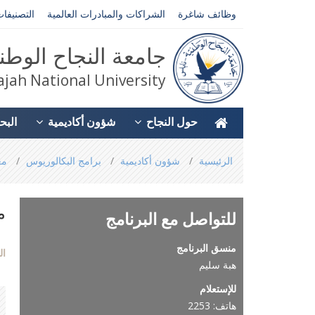
وظائف شاغرة
الشراكات والمبادرات العالمية
التصنيفات
جامعة النجاح الوطن
jah National University
حول النجاح
شؤون أكاديمية
البح
You
الرئيسية
شؤون أكاديمية
برامج البكالوريوس
مع
are
here
م
للتواصل مع البرنامج
منسق البرنامج
ال
هبة سليم
للإستعلام
هاتف: 2253