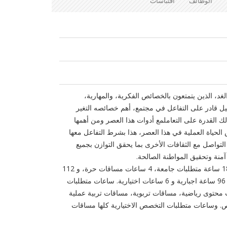
الوظائف
اقتباسات
لغد، الذين يتمتعون بالخصائص الفكرية، والمهارية،
جيل قادر على التفاعل في مجتمع، أهم خصائصه ‏التغير
 القدرة على التعاملمع أدوات هذا العصر ‏ومن أهمها
لحياة العملية في هذا العصر، هذا ‏بشرط التفاعل معها
 التواصل مع الثقافات الأخرى ‏بما يحقق التوازن بجميع
منة وتحقيق المواطنة ‏الصالحة.
البرنامج يتكون من 124 ساعة، منها 18 ساعة متطلبات جامعة، 4 ساعات مساقات ‏حرة، و 112
ساعة متطلبات التخصص، مجزئة إلى 96 ساعة اجبارية و 6 ساعات ‏اختيارية. ساعات متطلبات
محتوى رياضية، ‏مساقات تربوية، مساقات تربية عملية
‏وساعات متطلبات التخصص الاختيارية كلها مساقات