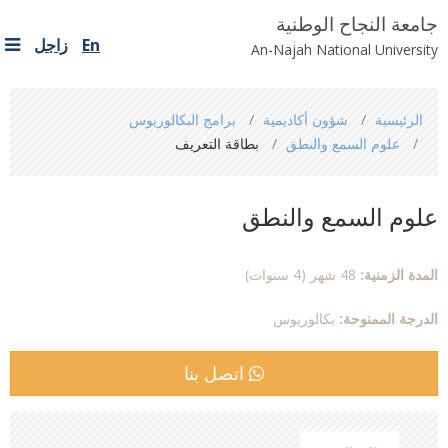
جامعة النجاح الوطنية
En
زاجل
An-Najah National University
You
الرئيسية
شؤون أكاديمية
برامج البكالوريوس
are
علوم السمع والنطق
بطاقة التعريف
here
علوم السمع والنطق
المدة الزمنية:
48 شهر (4 سنوات)
الدرجة الممنوحة:
بكالوريوس
اتصل بنا