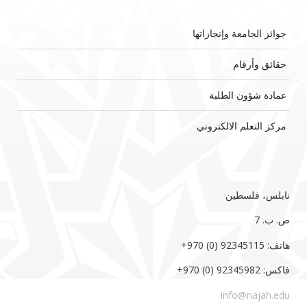
جوائز الجامعة وإنجازاتها
حقائق وأرقام
عمادة شؤون الطلبة
مركز التعلم الالكتروني
نابلس، فلسطين
ص. ب. 7‏
هاتف: 92345115 (0) 970‏‎+‎
فاكس: 92345982 (0) 970‏‎+‎
info@najah.edu