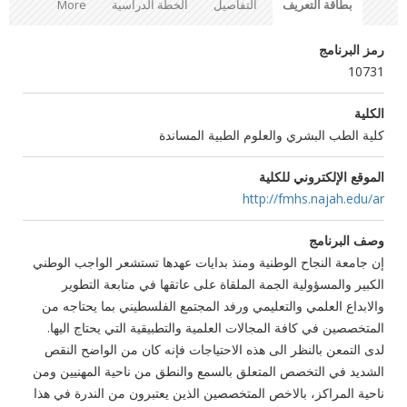
بطاقة التعريف
التفاصيل
الخطة الدراسية
More
رمز البرنامج
10731
الكلية
كلية الطب البشري والعلوم الطبية المساندة
الموقع الإلكتروني للكلية
http://fmhs.najah.edu/ar
وصف البرنامج
إن جامعة النجاح الوطنية ومنذ بدايات عهدها تستشعر الواجب الوطني
الكبير والمسؤولية الجمة الملقاة على عاتقها في متابعة التطوير
والابداع العلمي والتعليمي ورفد المجتمع الفلسطيني بما يحتاجه من
المتخصصين في كافة المجالات العلمية والتطبيقية التي يحتاج اليها.
لدى التمعن بالنظر الى هذه الاحتياجات فإنه كان من الواضح النقص
الشديد في التخصص المتعلق بالسمع والنطق من ناحية المهنيين ومن
ناحية المراكز، بالاخص المتخصصين الذين يعتبرون من الندرة في هذا