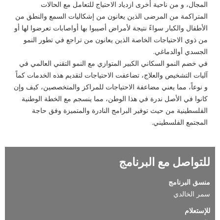
المجال، و من ناحية أخرى ازدياد الاحتياج للتعامل مع الحالات
المتراكمة من المرضى الذين يعانون من إشكاليات السمع والنطق من
الأطفال والكبار سواءً نتيجة لأمراض أصيبوا بها أواصابات تعرضوا لها أو
من ذوي الاحتياجات الخاصة الذين يعانون من تراجع في تطور النمو
الجسدي أوالدماغي.
في خضم النمو السكاني الكبير المتوازي مع النمو التقني العالمي في
آليات التشخيص والعلاج، تضاعفت الاحتياجات لتقديم هذه الخدمات كماً
و نوعاً، مما يعني مضاعفة الاحتياجات للمراكز والمتخصصين، كيف وإن
كانوا في الأصل ندرة في هذا الوطن، مما ينسجم مع الخطة الوطنية
الفلسطينية من حيث توفير البرامج النادرة والمتميزة وفق حاجة
المجتمع الفلسطيني.
للتواصل مع البرنامج
منسق البرنامج
سمر الخالدي
للإستعلام