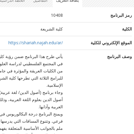
بطاقة التعريف
التفاصيل
الخطة الدراسية
رمز البرنامج
10408
الكلية
كلية الشريعة
الموقع الإلكتروني للكلية
https://shariah.najah.edu/ar/
وصف البرنامج
يأتي طرح هذا البرنامج ضمن رؤية كلي
في المجتمع الفلسطيني لدراسة العلوم
من الكليات العريقة والمؤثرة في جامعة 
للبرامج الثلاثة التي تطرحها كلية ال
الإسلامية.
وجاء برنامج (أصول الدين/ لغة عربية
أصول الدين بعلوم اللغة العربية، وذ
العربية وآدابها.
ويمنح البرنامج درجة البكالوريوس 
فرعي. وتتنوع المساقات التي يدرسها
ملم بالجوانب الأساسية المتعلقة بفهم