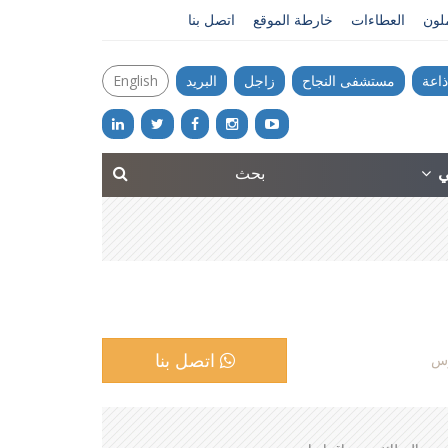
ملون
العطاءات
خارطة الموقع
اتصل بنا
ذاعة
مستشفى النجاح
زاجل
البريد
English
ني
اتصل بنا
وس