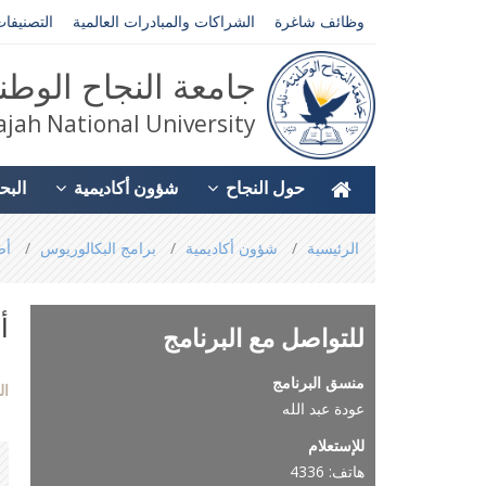
وظائف شاغرة
الشراكات والمبادرات العالمية
التصنيفات
جامعة النجاح الوطن
jah National University
حول النجاح
شؤون أكاديمية
البح
You
الرئيسية
شؤون أكاديمية
برامج البكالوريوس
أص
are
here
أ
للتواصل مع البرنامج
منسق البرنامج
ال
عودة عبد الله
للإستعلام
هاتف: 4336