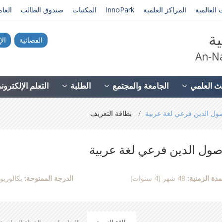
 العالمية
المراكز العلمية
InnoPark
المكتبات
صندوق الطالب
العا
ية
الفضائية
الإ
An-Na
ث العلمي
الجامعة والمجتمع
الطلبة
التعلم الإلكترو
ول الدين فرعي لغة عربية
بطاقة التعريف
صول الدين فرعي لغة عربية
مدة الزمنية:
48 شهر (4 سنوات)
الدرجة الممنوحة:
بكالوري