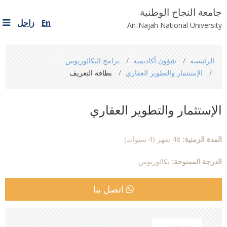
جامعة النجاح الوطنية
En
زاجل
An-Najah National University
You
الرئيسية
شؤون أكاديمية
برامج البكالوريوس
are
الإستثمار والتطوير العقاري
بطاقة التعريف
here
الإستثمار والتطوير العقاري
المدة الزمنية:
48 شهر (4 سنوات)
الدرجة الممنوحة:
بكالوريوس
اتصل بنا