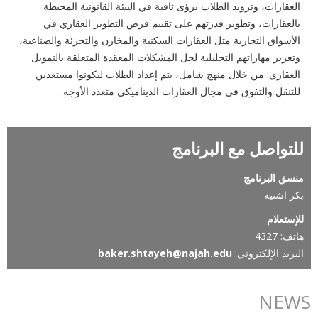
العقارات، وتزويد الطلاب برؤى ثاقبة في البيئة القانونية المحيطة
بالعقارات، وتطوير قدرتهم على تقييم فرص التطوير العقاري في
الأسواق التجارية مثل العقارات السكنية والمخازن والتجزئة والصناعية،
وتعزيز مهاراتهم التحليلية لحل المشكلات المعقدة المتعلقة بالتمويل
العقاري. من خلال منهج شامل، يتم إعداد الطلاب ليكونوا مستعدين
للتنقل والتفوق في مجال العقارات الديناميكي متعدد الأوجه.
للتواصل مع البرنامج
منسق البرنامج
بكر اشتية
للإستعلام
هاتف: 4327
البريد الإلكتروني:
baker.shtayeh@najah.edu
NEWS