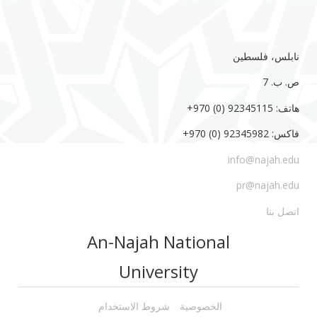
نابلس، فلسطين
ص. ب. 7‏
هاتف: 92345115 (0) 970‏‎+‎
فاكس: 92345982 (0) 970‏‎+‎
info@najah.edu
pr@najah.edu
اتصل بنا
An-Najah National
University
الخصوصية
شروط الاستخدام