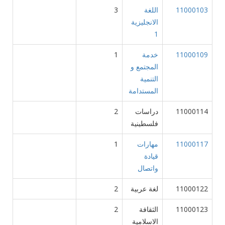
11000103
اللغة
3
الانجليزية
1
11000109
خدمة
1
المجتمع و
التنمية
المستدامة
11000114
دراسات
2
فلسطينية
11000117
مهارات
1
قيادة
واتصال
11000122
لغة عربية
2
11000123
الثقافة
2
الاسلامية