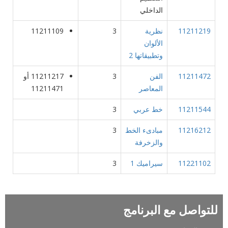
الداخلي
11211219
نظرية
3
11211109
الألوان
وتطبيقاتها 2
11211472
الفن
3
11211217 أو
المعاصر
11211471
11211544
خط عربي
3
11216212
مبادىء الخط
3
والزخرفة
11221102
سيراميك 1
3
للتواصل مع البرنامج