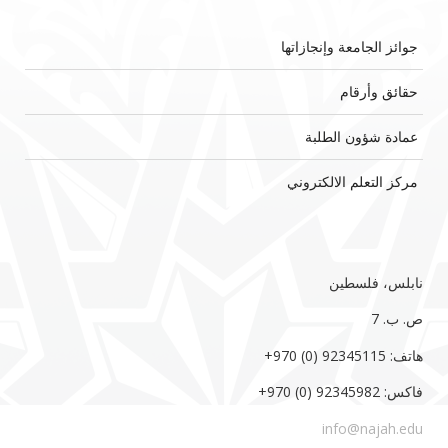
جوائز الجامعة وإنجازاتها
حقائق وأرقام
عمادة شؤون الطلبة
مركز التعلم الالكتروني
نابلس، فلسطين
ص. ب. 7‏
هاتف: 92345115 (0) 970‏‎+‎
فاكس: 92345982 (0) 970‏‎+‎
info@najah.edu