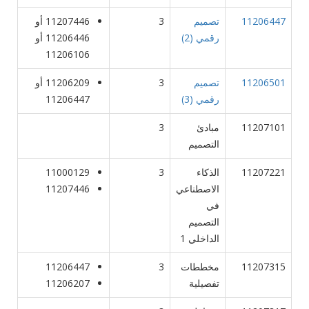
11206447
تصميم
3
11207446 أو
رقمي (2)
11206446 أو
11206106
11206501
تصميم
3
11206209 أو
رقمي (3)
11206447
11207101
مبادئ
3
التصميم
11207221
الذكاء
3
11000129
الاصطناعي
11207446
في
التصميم
الداخلي 1
11207315
مخططات
3
11206447
تفصيلية
11206207