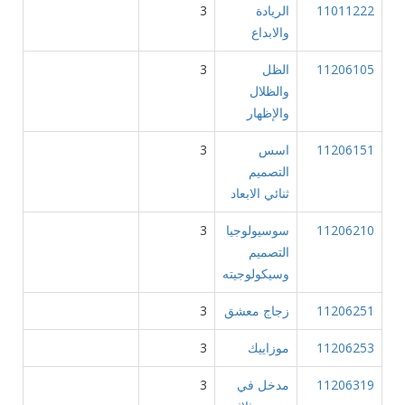
11011222
الريادة
3
والابداع
11206105
الظل
3
والظلال
والإظهار
11206151
اسس
3
التصميم
ثنائي الابعاد
11206210
سوسيولوجيا
3
التصميم
وسيكولوجيته
11206251
زجاج معشق
3
11206253
موزاييك
3
11206319
مدخل في
3