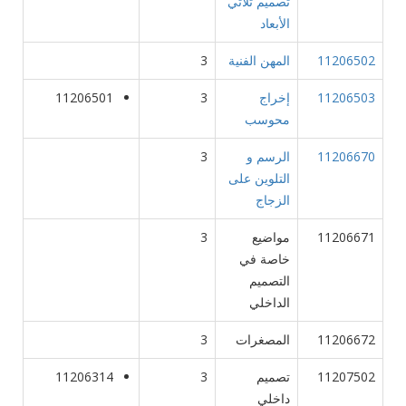
تصميم ثلاثي
الأبعاد
11206502
المهن الفنية
3
11206503
إخراج
3
11206501
محوسب
11206670
الرسم و
3
التلوين على
الزجاج
11206671
مواضيع
3
خاصة في
التصميم
الداخلي
11206672
المصغرات
3
11207502
تصميم
3
11206314
داخلي