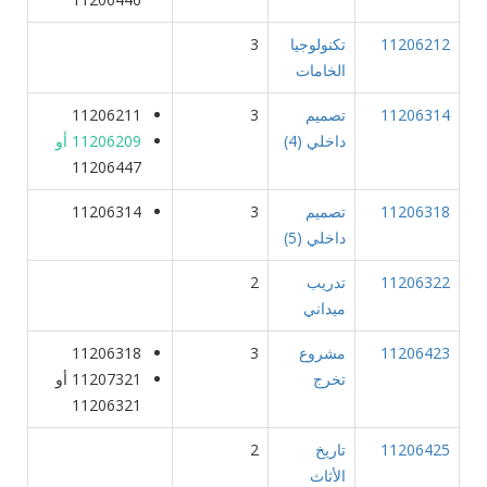
11206212
تكنولوجيا
3
الخامات
11206314
تصميم
3
11206211
داخلي (4)
11206209 أو
11206447
11206318
تصميم
3
11206314
داخلي (5)
11206322
تدريب
2
ميداني
11206423
مشروع
3
11206318
تخرج
11207321 أو
11206321
11206425
تاريخ
2
الأثاث