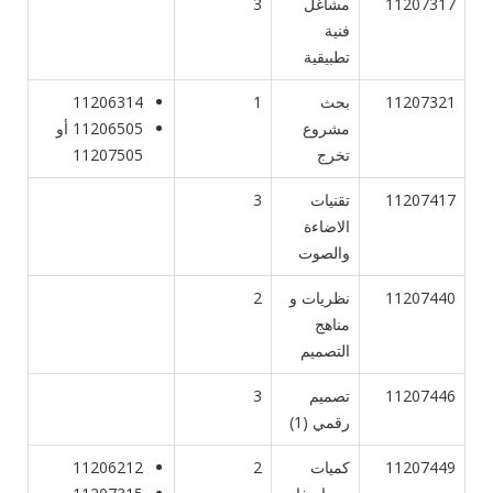
11207317
مشاغل
3
فنية
تطبيقية
11207321
بحث
1
11206314
مشروع
11206505 أو
تخرج
11207505
11207417
تقنيات
3
الاضاءة
والصوت
11207440
نظريات و
2
مناهج
التصميم
11207446
تصميم
3
رقمي (1)
11207449
كميات
2
11206212