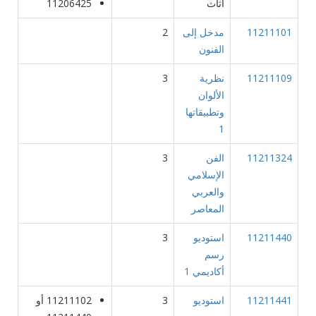
أثاث
11206425
11211101
مدخل إلى
2
الفنون
11211109
نظرية
3
الألوان
وتطبيقاتها
1
11211324
الفن
3
الإسلامي
والعربي
المعاصر
11211440
استوديو
3
رسم
أكاديمي 1
11211441
استوديو
3
11211102 أو