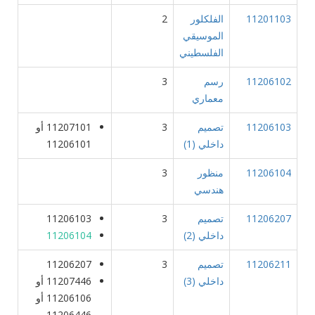
11201103
الفلكلور
2
الموسيقي
الفلسطيني
11206102
رسم
3
معماري
11206103
تصميم
3
11207101 أو
داخلي (1)
11206101
11206104
منظور
3
هندسي
11206207
تصميم
3
11206103
داخلي (2)
11206104
11206211
تصميم
3
11206207
داخلي (3)
11207446 أو
11206106 أو
11206446