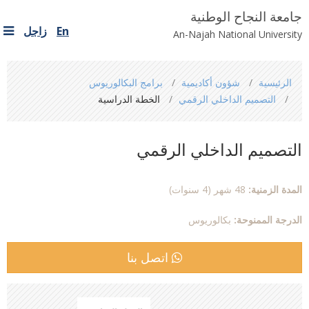
جامعة النجاح الوطنية
En
زاجل
An-Najah National University
You
الرئيسية
شؤون أكاديمية
برامج البكالوريوس
are
التصميم الداخلي الرقمي
الخطة الدراسية
here
التصميم الداخلي الرقمي
المدة الزمنية:
48 شهر (4 سنوات)
الدرجة الممنوحة:
بكالوريوس
اتصل بنا