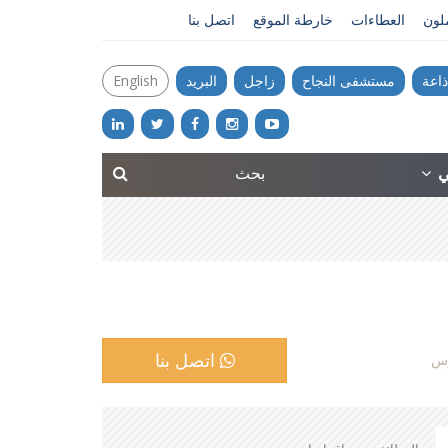
ملون
العطاءات
خارطة الموقع
اتصل بنا
ذاعة
مستشفى النجاح
زاجل
البريد
English
ني
اتصل بنا
وس