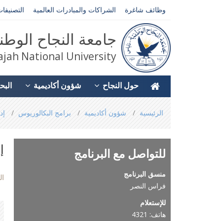
وظائف شاغرة
الشراكات والمبادرات العالمية
التصنيفات
جامعة النجاح الوطن
jah National University
حول النجاح
شؤون أكاديمية
البح
You
الرئيسية
شؤون أكاديمية
برامج البكالوريوس
إد
are
here
إ
للتواصل مع البرنامج
منسق البرنامج
ال
فراس النصر
للإستعلام
هاتف: 4321