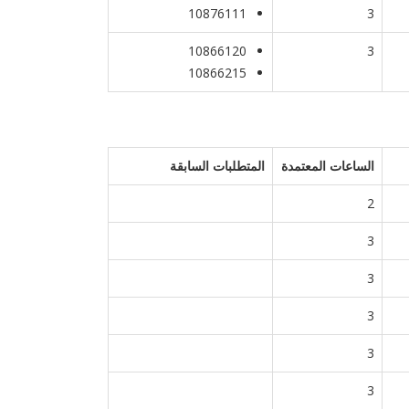
10876111
3
10866120
3
10866215
الساعات المعتمدة
المتطلبات السابقة
2
3
3
3
3
3