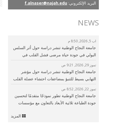
البريد الإلكتروني:
f.alnaser@najah.edu
NEWS
اب 5, 2026, 8:50 م
جامعة النجاح الوطنية تنشر دراسة حول أثر السلس
البولي في جودة حياة مرضى فشل القلب في
فلسطين
تموز 29, 2026, 9:21 ص
جامعة النجاح الوطنية تنشر دراسة حول مؤشر
التهابي بسيط للتنبؤ بمضاعفات احتشاء عضلة القلب
وتحسين الرعاية القلبية
تموز 22, 2026, 8:52 ص
جامعة النجاح الوطنية تطور نموذجًا متقدمًا لتحسين
جودة الطباعة ثلاثية الأبعاد بالتعاون مع مؤسسات
بحثية دولية
المزيد