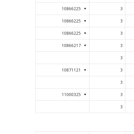
10866225
3
10866225
3
10866225
3
10866217
3
3
10871121
3
3
11000325
3
3