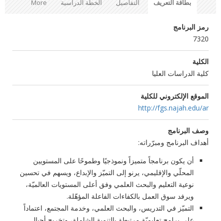
بطاقة التعريف
التفاصيل
الخطة الدراسية
More
رمز البرنامج
7320
الكلية
كلية الدراسات العليا
الموقع الإلكتروني للكلية
http://fgs.najah.edu/ar
وصف البرنامج
أهداف البرنامج ومبرّراته:
أن يكون برنامجاً متميزاً ونموذجيًا وطموحًا على المستويين
المحلّي والإقليمي، يرنو إلى التميّز والإبداع، ويسهم في تحسين
نوعية التعليم والبحث العلمي وفق أعلى المستويات العالميّة،
ويرفد سوق العمل بالكفاءات الفاعلة المؤهّلة.
التميّز في التدريس، والبحث العلمي، وخدمة المجتمع، اعتماداً
على برامج تعليميّة مرتبطة بالتنمية الشاملة، وتخريج أجيال