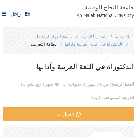
جامعة النجاح الوطنية
En
زاجل
An-Najah National University
You
الرئيسية
شؤون أكاديمية
برامج الدراسات العليا
are
الدكتوراة في اللغة العربية وآدابها
بطاقة التعريف
here
الدكتوراة في اللغة العربية وآدابها
المدة الزمنية:
من 36 شهر (3 سنوات) إلى 48 شهر (أربع سنوات)
الدرجة الممنوحة:
دكتوراه
اتصل بنا