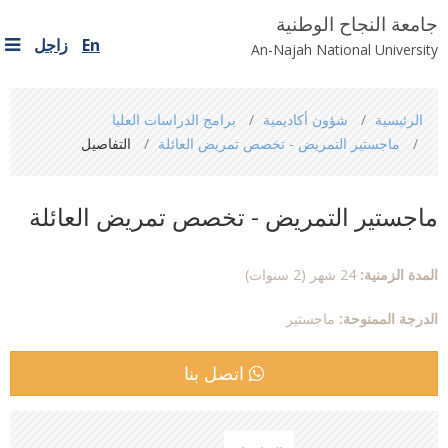
جامعة النجاح الوطنية
En
زاجل
An-Najah National University
You
الرئيسية
شؤون أكاديمية
برامج الدراسات العليا
are
ماجستير التمريض - تخصص تمريض العائلة
التفاصيل
here
ماجستير التمريض - تخصص تمريض العائلة
المدة الزمنية:
24 شهر (2 سنوات)
الدرجة الممنوحة:
ماجستير
اتصل بنا