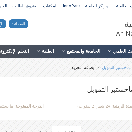
 العالمية
المراكز العلمية
InnoPark
المكتبات
صندوق الطالب
العا
ية
الفضائية
الإ
An-Na
ث العلمي
الجامعة والمجتمع
الطلبة
التعلم الإلكترو
ماجستير التمويل
بطاقة التعريف
اجستير التمويل
مدة الزمنية:
24 شهر (2 سنوات)
الدرجة الممنوحة:
ماجستير