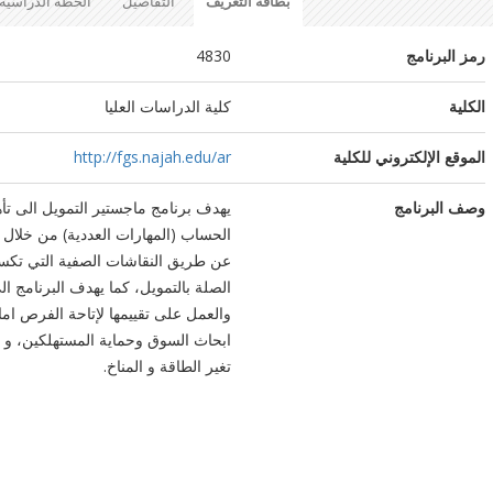
بطاقة التعريف
التفاصيل
الخطة الدراسية
رمز البرنامج
4830
الكلية
كلية الدراسات العليا
الموقع الإلكتروني للكلية
http://fgs.najah.edu/ar
وصف البرنامج
يهدف برنامج ماجستير التمويل الى تأ
الحساب (المهارات العددية) من خلال
عن طريق النقاشات الصفية التي تكسب
الصلة بالتمويل، كما يهدف البرنامج ال
والعمل على تقييمها لإتاحة الفرص ام
ابحاث السوق وحماية المستهلكين، و 
تغير الطاقة و المناخ.