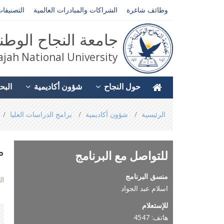
وظائف شاغرة
الشراكات والمبادرات العالمية
التصنيفات
جامعة النجاح الوطن
jah National University
حول النجاح
شؤون أكاديمية
البح
You
الرئيسية
شؤون أكاديمية
برامج الدراسات العليا
are
here
م
للتواصل مع البرنامج
منسق البرنامج
ال
اسلام عبد الجواد
للإستعلام
هاتف: 4547