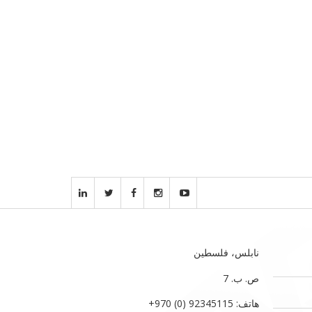
نابلس، فلسطين
ص. ب. 7‏
هاتف: 92345115 (0) 970‏‎+‎