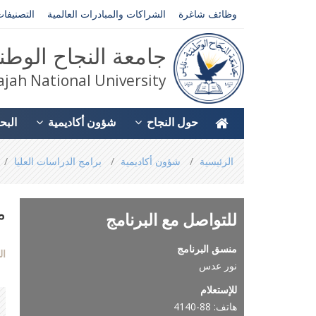
وظائف شاغرة
الشراكات والمبادرات العالمية
التصنيفات
جامعة النجاح الوطن
jah National University
حول النجاح
شؤون أكاديمية
البح
You
الرئيسية
شؤون أكاديمية
برامج الدراسات العليا
are
here
م
للتواصل مع البرنامج
منسق البرنامج
ال
نور عدس
للإستعلام
هاتف: 88-4140