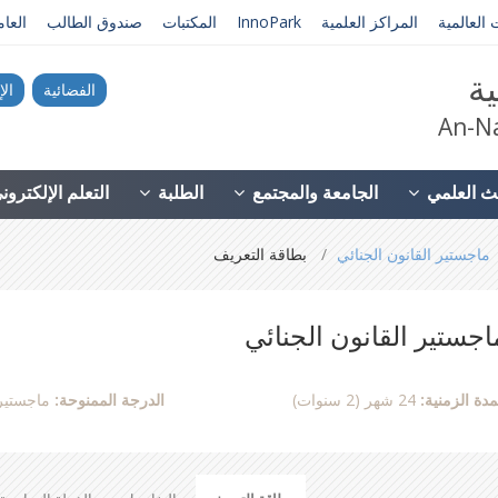
 العالمية
المراكز العلمية
InnoPark
المكتبات
صندوق الطالب
العا
ية
الفضائية
الإ
An-Na
ث العلمي
الجامعة والمجتمع
الطلبة
التعلم الإلكترو
ماجستير القانون الجنائي
بطاقة التعريف
اجستير القانون الجنائي
مدة الزمنية:
24 شهر (2 سنوات)
الدرجة الممنوحة:
ماجستير