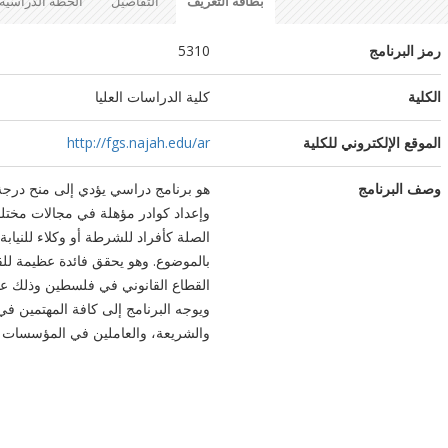
بطاقة التعريف
التفاصيل
الخطة الدراسية
رمز البرنامج
5310
الكلية
كلية الدراسات العليا
الموقع الإلكتروني للكلية
http://fgs.najah.edu/ar
وصف البرنامج
هو برنامج دراسي يؤدي إلى منح درجة
وإعداد كوادر مؤهلة في مجالات مختلف
الصلة كأفراد للشرطة أو وكلاء للني
بالموضوع. وهو يحقق فائدة عظيمة للقط
القطاع القانوني في فلسطين وذلك عبر
ويوجه البرنامج إلى كافة المهتمين في
والشريعة، والعاملين في المؤسسات ال