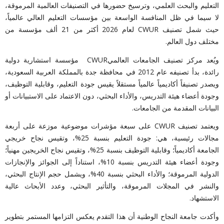
التعليم والبحث العلمي، وترسيخ حضورها في التصنيفات العالمية المرموقة،
لا سيما في ظل المنافسة الواسعة بين مؤسسات التعليم العالي عالمياً،
حيث شمل تصنيف
CWUR
لعام 2026 أكثر من
21
ألف مؤسسة من
مختلف دول العالم
.
ويُعد مركز تصنيف الجامعات العالمي
CWUR
مؤسسة استشارية دولية
رائدة، بدأ تصنيفه عام 2012 في محافظة جدة بالمملكة العربية السعودية،
ويصدر تصنيفاً أكاديمياً عالمياً مستقلاً يقيس جودة التعليم، وقابلية التوظيف،
وجودة أعضاء هيئة التدريس، والأداء البحثي، دون الاعتماد على الاستبيانات أو
البيانات المقدمة من الجامعات
.
ويعتمد تصنيف
CWUR
على سبعة مؤشرات موضوعية موزعة على أربعة
مجالات رئيسية، هي: جودة التعليم بنسبة 25%، وتقيس نجاح خريجي
الجامعة أكاديمياً؛ وقابلية التوظيف بنسبة 25%، وتقيس نجاح الخريجين مهنياً؛
وجودة أعضاء هيئة التدريس بنسبة 10%، استناداً إلى الجوائز والإنجازات
الدولية المرموقة؛ والأداء البحثي بنسبة 40%، ويشمل حجم الإنتاج البحثي،
والنشر في المجلات المرموقة، والتأثير البحثي، وعدد الأبحاث عالية
الاستشهاد
.
وأكدت جامعة النجاح الوطنية أن هذا التقدم يعكس التزامها المستمر بتطوير