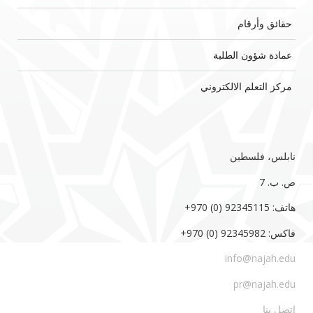
حقائق وأرقام
عمادة شؤون الطلبة
مركز التعلم الالكتروني
نابلس، فلسطين
ص. ب. 7‏
هاتف: 92345115 (0) 970‏‎+‎
فاكس: 92345982 (0) 970‏‎+‎
info@najah.edu
pr@najah.edu
اتصل بنا