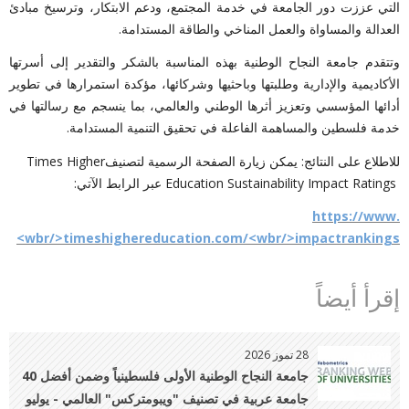
التي عززت دور الجامعة في خدمة المجتمع، ودعم الابتكار، وترسيخ مبادئ
العدالة والمساواة والعمل المناخي والطاقة المستدامة.
وتتقدم جامعة النجاح الوطنية بهذه المناسبة بالشكر والتقدير إلى أسرتها
الأكاديمية والإدارية وطلبتها وباحثيها وشركائها، مؤكدة استمرارها في تطوير
أدائها المؤسسي وتعزيز أثرها الوطني والعالمي، بما ينسجم مع رسالتها في
خدمة فلسطين والمساهمة الفاعلة في تحقيق التنمية المستدامة.
للاطلاع على النتائج
:
يمكن زيارة الصفحة الرسمية لتصنيف
Times Higher
Education Sustainability Impact Ratings
عبر الرابط الآتي
:
https://www.
<wbr/>timeshighereducation.com/<wbr/>impactrankings
إقرأ أيضاً
28 تموز 2026
جامعة النجاح الوطنية الأولى فلسطينياً وضمن أفضل 40
جامعة عربية في تصنيف "ويبومتركس" العالمي - يوليو