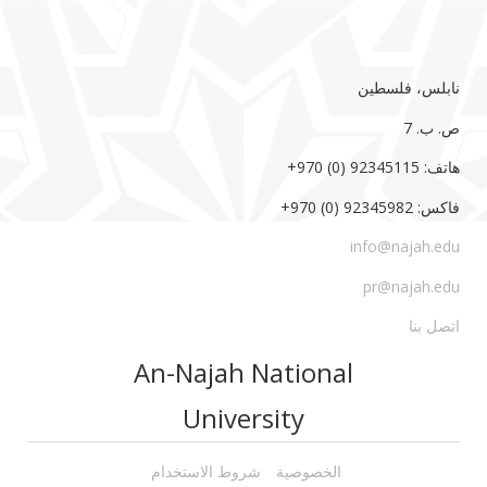
نابلس، فلسطين
ص. ب. 7‏
هاتف: 92345115 (0) 970‏‎+‎
فاكس: 92345982 (0) 970‏‎+‎
info@najah.edu
pr@najah.edu
اتصل بنا
An-Najah National
University
الخصوصية
شروط الاستخدام