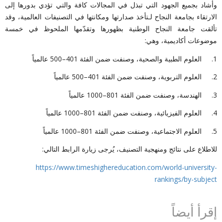
وأشاد بجميع الجهود التي تبذل في المجالات كافة والتي تؤدي بدورها إلى
الارتقاء بجامعة النجاح لـتأخذ صدارتها ومكانتها في التصنيفات العالمية، وقد
تألقت جامعة النجاح الوطنية بظهورها وتقدّمها الملحوظ في خمسة
موضوعات أكاديمية، وهي:
1. العلوم الطبية والصحية، وصنفت ضمن الفئة 401–500 عالمياً
2. العلوم التربوية، وصنفت ضمن الفئة 401–500 عالمياً
3. الهندسة، وصنفت ضمن الفئة 801–1000 عالمياً
4. العلوم الفيزيائية، وصنفت ضمن الفئة 801–1000 عالمياً
5. العلوم الاجتماعية، وصنفت ضمن الفئة 801–1000 عالمياً
للاطلاع على نتائج ومنهجية التصنيف، يُرجى زيارة الرابط التالي:
https://www.timeshighereducation.com/world-university-
rankings/by-subject
إقرأ أيضاً