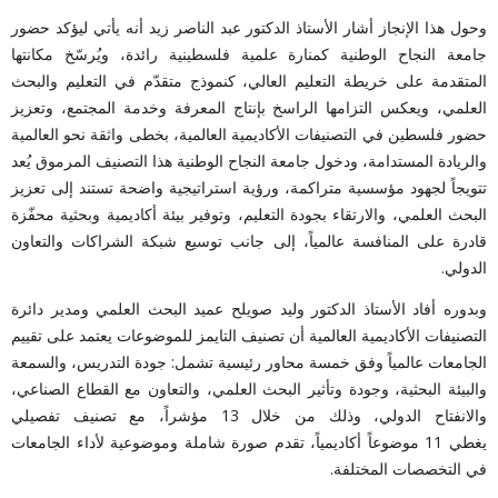
وحول هذا الإنجاز أشار الأستاذ الدكتور عبد الناصر زيد أنه يأتي ليؤكد حضور
جامعة النجاح الوطنية كمنارة علمية فلسطينية رائدة، ويُرسّخ مكانتها
المتقدمة على خريطة التعليم العالي، كنموذج متقدّم في التعليم والبحث
العلمي، ويعكس التزامها الراسخ بإنتاج المعرفة وخدمة المجتمع، وتعزيز
حضور فلسطين في التصنيفات الأكاديمية العالمية، بخطى واثقة نحو العالمية
والريادة المستدامة، ودخول جامعة النجاح الوطنية هذا التصنيف المرموق يُعد
تتويجاً لجهود مؤسسية متراكمة، ورؤية استراتيجية واضحة تستند إلى تعزيز
البحث العلمي، والارتقاء بجودة التعليم، وتوفير بيئة أكاديمية وبحثية محفّزة
قادرة على المنافسة عالمياً، إلى جانب توسيع شبكة الشراكات والتعاون
الدولي.
وبدوره أفاد الأستاذ الدكتور وليد صويلح عميد البحث العلمي ومدير دائرة
التصنيفات الأكاديمية العالمية أن تصنيف التايمز للموضوعات يعتمد على تقييم
الجامعات عالمياً وفق خمسة محاور رئيسية تشمل: جودة التدريس، والسمعة
والبيئة البحثية، وجودة وتأثير البحث العلمي، والتعاون مع القطاع الصناعي،
والانفتاح الدولي، وذلك من خلال 13 مؤشراً، مع تصنيف تفصيلي
يغطي 11 موضوعاً أكاديمياً، تقدم صورة شاملة وموضوعية لأداء الجامعات
في التخصصات المختلفة.