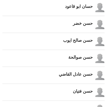
حسان ابو قاعود
حسن خضر
حسن صالح ايوب
حسن صوالحة
حسن عادل القاضي
حسن فتيان