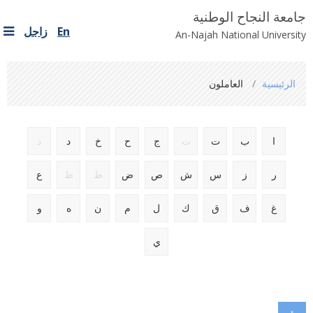
جامعة النجاح الوطنية
En
زاجل
An-Najah National University
You
الرئيسية
العاملون
are
here
ا
ب
ت
ث
ج
ح
خ
د
ذ
ر
ز
س
ش
ص
ض
ط
ظ
ع
غ
ف
ق
ك
ل
م
ن
ه
و
ي