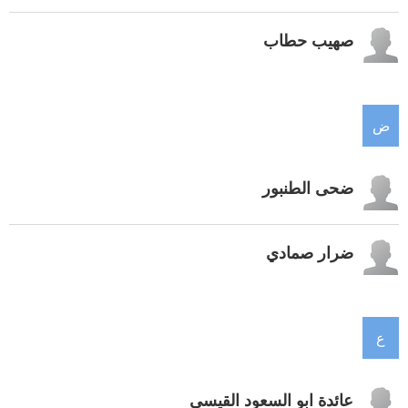
صهيب حطاب
ض
ضحى الطنبور
ضرار صمادي
ع
عائدة ابو السعود القيسي