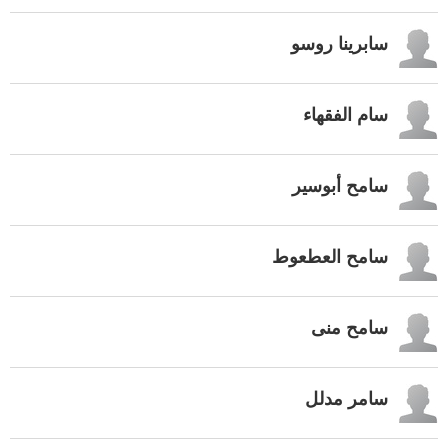
سابرينا روسو
سام الفقهاء
سامح أبوسير
سامح العطعوط
سامح منى
سامر مدلل