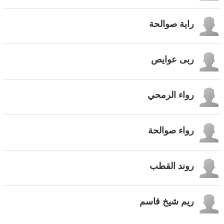
راية صوالحة
ربى عوايص
رواء الرمحي
رواء صوالحة
روند القطب
ريم شيخ قاسم