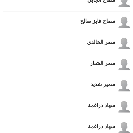
سماح فايز صالح
سمر الخالدي
سمر الشنار
سمير شديد
سهاد دراغمة
سهاد دراغمة