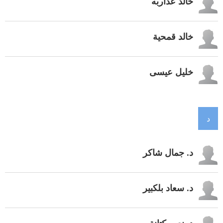
خالد عداربه
خالد قمحية
خليل عيسى
د
د. جمال شاكر
د. سعاد بلكبير
د. نعيم كتانة