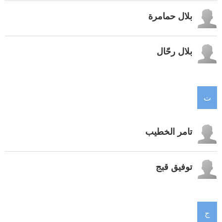
بلال حمامرة
بلال رحّال
ت
تامر الخطيب
توفيق قبج
ج