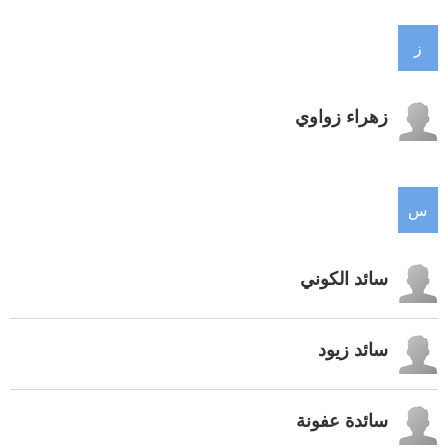
ز
زهراء زواوي
س
سائد الكوني
سائد زيود
سائدة عفونة