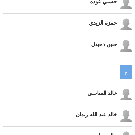
حسني عوده
حمزة الزبدي
حنين دحيدل
خ
خالد الساحلي
خالد عبد الله زيدان