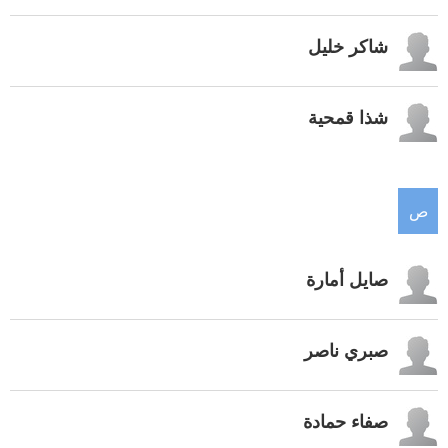
شاكر خليل
شذا قمحية
ص
صايل أمارة
صبري ناصر
صفاء حمادة