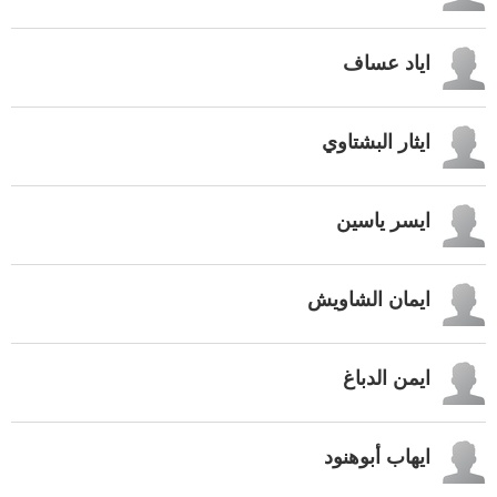
اياد عساف
ايثار البشتاوي
ايسر ياسين
ايمان الشاويش
ايمن الدباغ
ايهاب أبوهنود