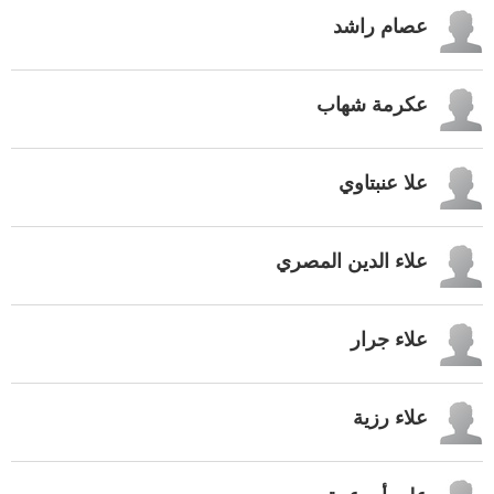
عصام راشد
عكرمة شهاب
علا عنبتاوي
علاء الدين المصري
علاء جرار
علاء رزية