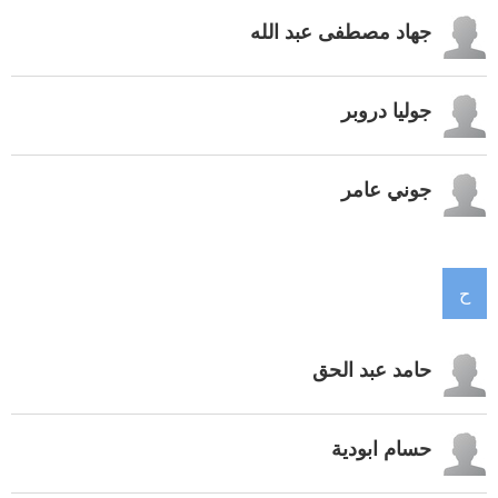
جهاد مصطفى عبد الله
جوليا دروبر
جوني عامر
ح
حامد عبد الحق
حسام ابودية