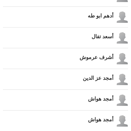
أدهم ابو طه
أسعد تفال
أشرف عرموش
أمجد عز الدين
أمجد هواش
أمجد هواش