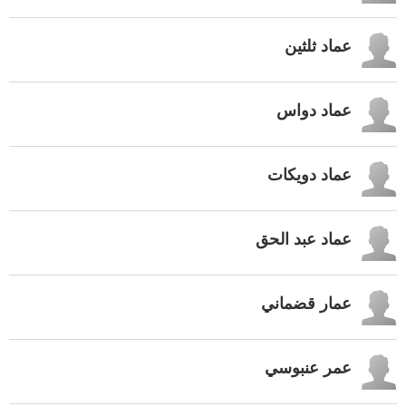
عماد ثلثين
عماد دواس
عماد دويكات
عماد عبد الحق
عمار قضماني
عمر عنبوسي