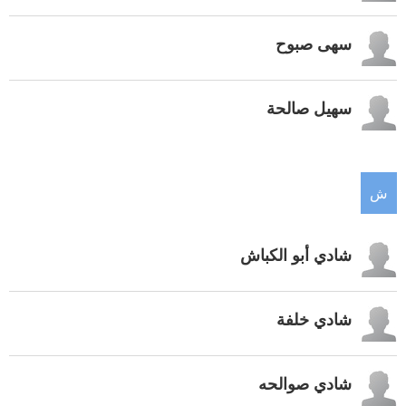
سهى صبوح
سهيل صالحة
ش
شادي أبو الكباش
شادي خلفة
شادي صوالحه