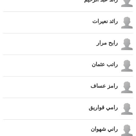
رائد نعيرات
رابح مرار
راتب عثمان
رامز عساف
رامي قواريق
راني شهوان