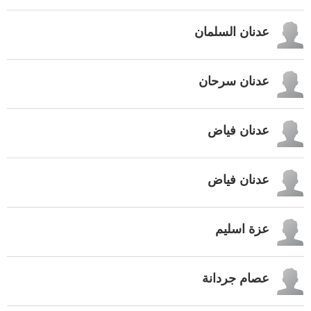
عدنان السلمان
عدنان سرحان
عدنان فياض
عدنان فياض
عزة اسليم
عصام جردانة