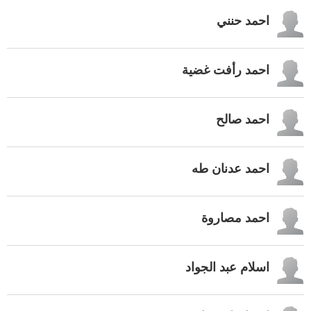
احمد حنني
احمد رأفت غضية
احمد صالح
احمد عدنان طه
احمد مصاروة
اسلام عبد الجواد