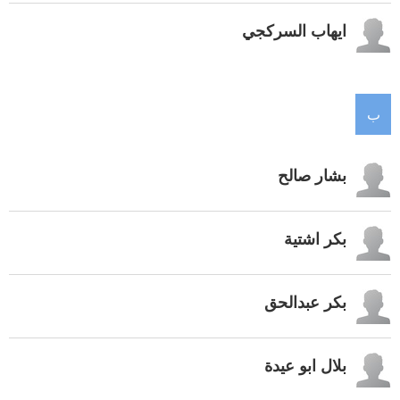
ايهاب السركجي
ب
بشار صالح
بكر اشتية
بكر عبدالحق
بلال ابو عيدة