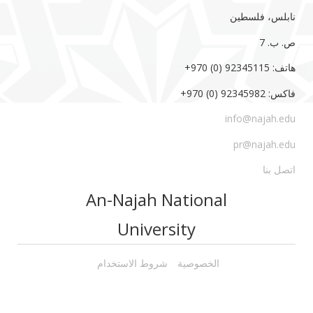
نابلس، فلسطين
ص. ب. 7‏
هاتف: 92345115 (0) 970‏‎+‎
فاكس: 92345982 (0) 970‏‎+‎
info@najah.edu
pr@najah.edu
اتصل بنا
An-Najah National
University
الخصوصية
شروط الاستخدام