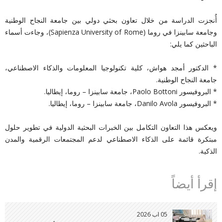
أُنجزت الدراسة من خلال تعاون بحثي دولي بين جامعة النجاح الوطنية
وجامعة سابينزا في روما (Sapienza University of Rome)، وجاءت أسماء
الباحثين كما يلي:
* الدكتور أمجد هواش، كلية تكنولوجيا المعلومات والذكاء الاصطناعي،
جامعة النجاح الوطنية.
* البروفيسور Paolo Bottoni، جامعة سابينزا – روما، إيطاليا.
* البروفيسور Danilo Avola، جامعة سابينزا – روما، إيطاليا.
ويعكس هذا التعاون التكامل بين الخبرات البحثية الدولية في تطوير حلول
مبتكرة قائمة على الذكاء الاصطناعي لدعم المجتمعات الرقمية والمدن
الذكية.
إقرأ أيضاً
05 اب 2026