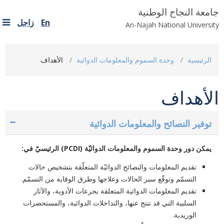
جامعة النجاح الوطنية
En
زاجل
An-Najah National University
You
الرئيسية
وحدة السموم والمعلومات الدوائية
الأهداف
are
here
الأهداف
توفير النصائح والمعلومات الدوائية
يمكن دور وحدة السموم والمعلومات الدوائيّة (‏
PCDI
‏) الرئيسيّ في:‏
تقديم المعلومات والنصائح الدوائيّة المتعلّقة بتشخيص حالات
التسمّم ‏وتوقّع سير الحالات وعلاجها وطرق الوقاية من التسمّم. ‏
تقديم المعلومات الدوائية المتعلقة بجرعات الأدوية، والآثار
السلبية ‏التي قد تنتج عنها، والتداخلات الدوائية، والمستحضرات
‏الوريدية.‏