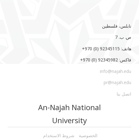
نابلس، فلسطين
ص. ب. 7‏
هاتف: 92345115 (0) 970‏‎+‎
فاكس: 92345982 (0) 970‏‎+‎
info@najah.edu
pr@najah.edu
اتصل بنا
An-Najah National
University
الخصوصية
شروط الاستخدام