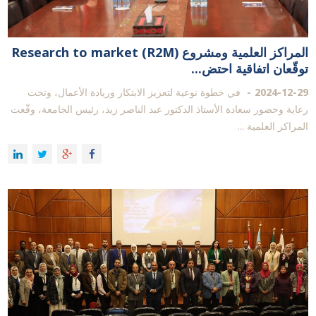
المراكز العلمية ومشروع Research to market (R2M)
توقّعان اتفاقية احتض...
2024-12-29
في خطوة نوعية لتعزيز الابتكار وريادة الأعمال، وتحت
رعاية وحضور سعادة الأستاذ الدكتور عبد الناصر زيد، رئيس الجامعة، وقّعت
المراكز العلمية ...