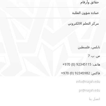
حقائق وأرقام
عمادة شؤون الطلبة
مركز التعلم الالكتروني
نابلس، فلسطين
ص. ب. 7‏
هاتف: 92345115 (0) 970‏‎+‎
فاكس: 92345982 (0) 970‏‎+‎
info@najah.edu
pr@najah.edu
اتصل بنا