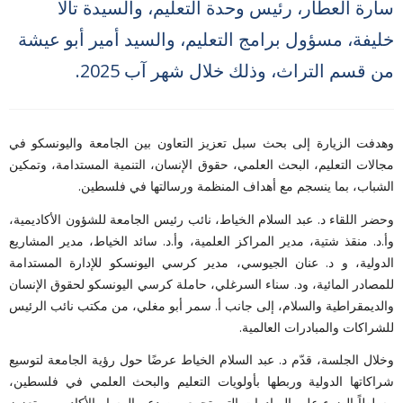
سارة العطار، رئيس وحدة التعليم، والسيدة تالا
خليفة، مسؤول برامج التعليم، والسيد أمير أبو عيشة
من قسم التراث، وذلك خلال شهر آب 2025.
وهدفت الزيارة إلى بحث سبل تعزيز التعاون بين الجامعة واليونسكو في
مجالات التعليم، البحث العلمي، حقوق الإنسان، التنمية المستدامة، وتمكين
الشباب، بما ينسجم مع أهداف المنظمة ورسالتها في فلسطين.
وحضر اللقاء د. عبد السلام الخياط، نائب رئيس الجامعة للشؤون الأكاديمية،
وأ.د.
منقذ شتية، مدير المراكز العلمية، وأ.د. سائد الخياط، مدير المشاريع
الدولية، و د. عنان الجيوسي، مدير كرسي اليونسكو للإدارة المستدامة
للمصادر المائية، ود. سناء السرغلي، حاملة كرسي اليونسكو لحقوق الإنسان
والديمقراطية والسلام، إلى جانب أ. سمر أبو مغلي، من مكتب نائب الرئيس
للشراكات والمبادرات العالمية.
وخلال الجلسة، قدّم د. عبد السلام الخياط عرضًا حول رؤية الجامعة لتوسيع
شراكاتها الدولية وربطها بأولويات التعليم والبحث العلمي في فلسطين،
مسلطاً الضوء على المبادرات التي تجمع بين دعم المسار الأكاديمي وتعزيز