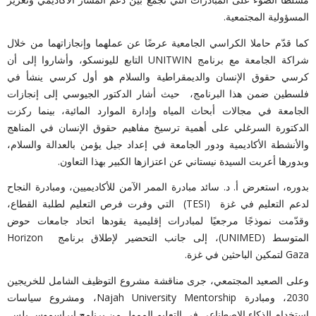
المسؤولية المجتمعية.
كما
قدّم حاملا الكراسي الجامعية عرضًا عن عملهما وإنجازاتهما من خلال
شراكة الجامعة مع برنامج UNITWIN التابع لليونسكو، وأشاروا إلى أن
كرسي حقوق الإنسان والديمقراطية والسلام هو أول كرسي ينشأ في
فلسطين ضمن هذا البرنامج، حيث أشار الدكتور الجيوسي إلى إنجازات
الجامعة في مجالات أبحاث المياه وإدارة الموارد المائية، بينما ركزت
الدكتورة السرغلي على أهمية ترسيخ مفاهيم حقوق الإنسان في المناهج
والأنشطة الأكاديمية ودور الجامعة في إعداد جيل يؤمن بالعدالة والسلام،
وبدورها أعربت السيدة نيستاني عن اعتزازها الكبير بهذا التعاون.
بدوره، استعرض أ. د.
سائد مبادرة الممر الآمن للأكاديميين، ومبادرة النجاح
لدعم التعليم في غزة (TESI) التي وفرت فرص التعليم لطلبة القطاع،
وقدّمت نموذجًا مرجعيًا لمبادرات إقليمية يقودها اتحاد جامعات حوض
المتوسط (UNIMED)، إلى جانب التحضير لإطلاق برنامج Horizon
Gaza لتمكين الباحثين في غزة.
وعلى الصعيد المجتمعي، جرى مناقشة مشروع
التوظيف الشامل للخريجين
2030، ومبادرة Najah University Mentorship، ومشروع سياسات
استخدام الذكاء الاصطناعي في التعليم الممول من برنامج إيراسموس بلس.