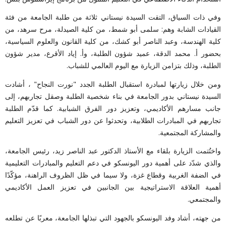
وفي ذات السياق، التقت السيدة نيستاني ثلاثة من طلبة الجامعة من فئة
القيادات الشابة وهم: سلمى أبو شمط، من كلية الصيدلة، مرح سرهد، من
كلية الهندسة، وعبد الناصر أبو كشك، من كلية القانون والعلوم السياسية،
بحضور أ. محمد الدقة، عميد شؤون الطلبة، وأ. إياد الأقرع، مدير شؤون
الطلبة، وذلك بتزامن الزيارة مع اليوم العالمي للشباب.
ومن خلال زيارتها لمبادرة استقبال الطلبة الجدد
"نورت النجاح" ، أشادت
السيدة نيستاني بدور الجامعة في بناء شخصية الطلبة وصقل تجاربهم، إلى
جانب مسارهم الأكاديمي، وتعزيز دور الفرق الشبابية. كما قدّم الطلبة
تجاربهم في المبادرات الطلابية، وتحدثوا عن دور الشباب في تعزيز التعليم
والمشاركة المجتمعية.
واختُتمت الزيارة بلقاء مع الأستاذ الدكتور
عبد الناصر زيد، رئيس الجامعة،
والذي شدّد على أهمية دور اليونسكو في دعم التعليم والمبادرات التعليمية
في الضفة الغربية وقطاع غزة، ولا سيما في ظل الظروف الراهنة، مؤكّدًا
أهمية العلاقة الاستراتيجية بين الجانبين في تعزيز العمل الأكاديمي
والمجتمعي.
من جهته، أشاد وفد اليونسكو بالجهود التي تبذلها الجامعة، معربًا عن تطلعه